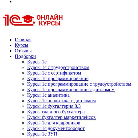
Курсы 1С
Курсы 1С официальная сертификация
Главная
Курсы
Отзывы
Подборки
Курсы 1с
Курсы 1с с трудоустройством
Курсы 1с с сертификатом
Курсы 1с программирование
Курсы 1с программирование с трудоустройством
Курсы 1с программирование с дипломом
Курсы 1с аналитика
Курсы 1с аналитика с дипломом
Курсы 1с бухгалтерия 8.3
Курсы главного бухгалтера
Курсы бухгалтер-маркетплейсов
Курсы 1с для кадровиков
Курсы 1с документооборот
Курсы 1с ЗУП