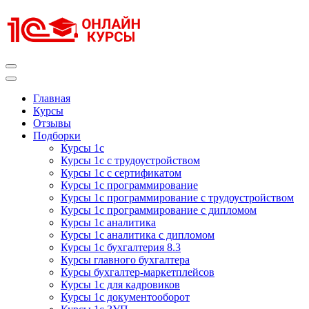
Перейти
к
содержимому
(нажмите
Enter)
Курсы 1С
Курсы 1С официальная сертификация
Главная
Курсы
Отзывы
Подборки
Курсы 1с
Курсы 1с с трудоустройством
Курсы 1с с сертификатом
Курсы 1с программирование
Курсы 1с программирование с трудоустройством
Курсы 1с программирование с дипломом
Курсы 1с аналитика
Курсы 1с аналитика с дипломом
Курсы 1с бухгалтерия 8.3
Курсы главного бухгалтера
Курсы бухгалтер-маркетплейсов
Курсы 1с для кадровиков
Курсы 1с документооборот