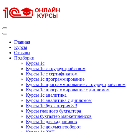
Перейти
к
содержимому
(нажмите
Enter)
Курсы 1С
Курсы 1С официальная сертификация
Главная
Курсы
Отзывы
Подборки
Курсы 1с
Курсы 1с с трудоустройством
Курсы 1с с сертификатом
Курсы 1с программирование
Курсы 1с программирование с трудоустройством
Курсы 1с программирование с дипломом
Курсы 1с аналитика
Курсы 1с аналитика с дипломом
Курсы 1с бухгалтерия 8.3
Курсы главного бухгалтера
Курсы бухгалтер-маркетплейсов
Курсы 1с для кадровиков
Курсы 1с документооборот