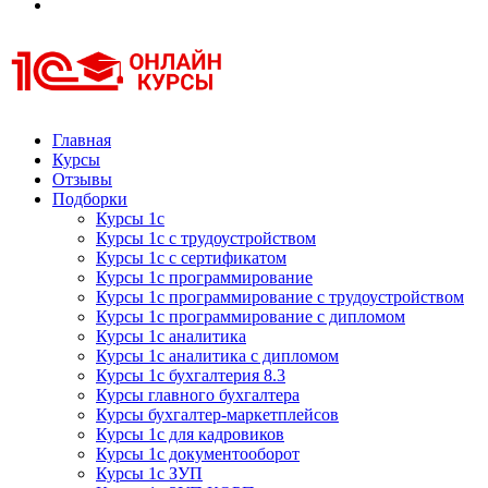
Курсы 1С
Курсы 1С официальная сертификация
Главная
Курсы
Отзывы
Подборки
Курсы 1с
Курсы 1с с трудоустройством
Курсы 1с с сертификатом
Курсы 1с программирование
Курсы 1с программирование с трудоустройством
Курсы 1с программирование с дипломом
Курсы 1с аналитика
Курсы 1с аналитика с дипломом
Курсы 1с бухгалтерия 8.3
Курсы главного бухгалтера
Курсы бухгалтер-маркетплейсов
Курсы 1с для кадровиков
Курсы 1с документооборот
Курсы 1с ЗУП