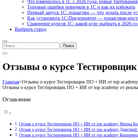
Что изменилось в 1С с 2026 года: новые требования
Типовые ошибки новичков в 1С и как их избежать
Первый запуск 1С: пошагово — что делать после у
Как установить 1С:Предприятие — пошаговая инс
Сравнение курсов 1С: какой курс выбрать в 2026 го
Выбрать город
Найти:
Отзывы о курсе Тестировщик
Главная
>
Отзывы о курсе Тестировщик ПО + ИИ от top academy
Отзывы о курсе Тестировщик ПО + ИИ от top academy от реал
Оглавление
Отзыв о курсе Тестировщик ПО + ИИ от top academy Ирина Б
Отзыв о курсе Тестировщик ПО + ИИ от top academy Дмитрий
Отзыв о курсе Тестировщик ПО + ИИ от top academy Кошерева