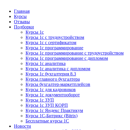
Курсы 1С
Курсы 1С официальная сертификация
Главная
Курсы
Отзывы
Подборки
Курсы 1с
Курсы 1с с трудоустройством
Курсы 1с с сертификатом
Курсы 1с программирование
Курсы 1с программирование с трудоустройством
Курсы 1с программирование с дипломом
Курсы 1с аналитика
Курсы 1с аналитика с дипломом
Курсы 1с бухгалтерия 8.3
Курсы главного бухгалтера
Курсы бухгалтер-маркетплейсов
Курсы 1с для кадровиков
Курсы 1с документооборот
Курсы 1с ЗУП
Курсы 1с ЗУП КОРП
Курсы 1с Яндекс Практикум
Курсы 1С-Битрикс (Bitrix)
Бесплатные курсы 1С
Новости