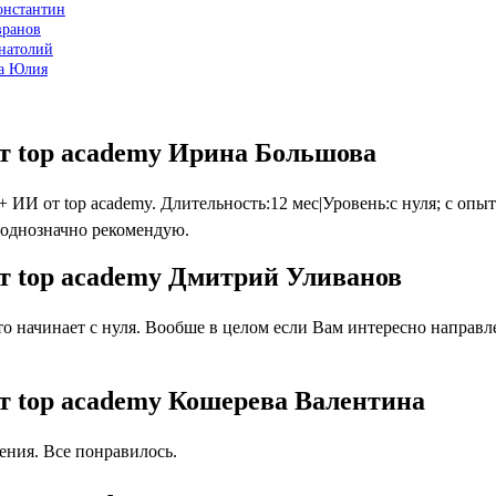
онстантин
вранов
Анатолий
ва Юлия
т top academy Ирина Большова
 от top academy. Длительность:12 мес|Уровень:с нуля; с опыто
 однозначно рекомендую.
т top academy Дмитрий Уливанов
 начинает с нуля. Вообше в целом если Вам интересно направлен
т top academy Кошерева Валентина
ния. Все понравилось.