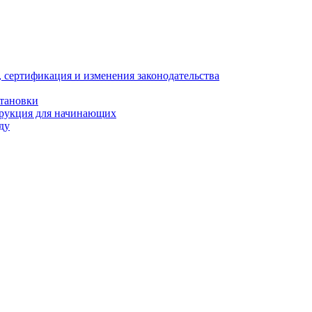
, сертификация и изменения законодательства
становки
трукция для начинающих
ду