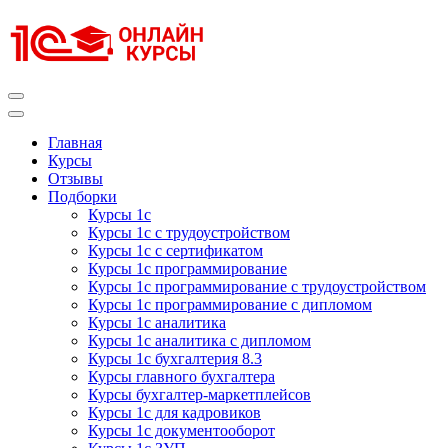
Перейти
к
содержимому
(нажмите
Enter)
Курсы 1С
Курсы 1С официальная сертификация
Главная
Курсы
Отзывы
Подборки
Курсы 1с
Курсы 1с с трудоустройством
Курсы 1с с сертификатом
Курсы 1с программирование
Курсы 1с программирование с трудоустройством
Курсы 1с программирование с дипломом
Курсы 1с аналитика
Курсы 1с аналитика с дипломом
Курсы 1с бухгалтерия 8.3
Курсы главного бухгалтера
Курсы бухгалтер-маркетплейсов
Курсы 1с для кадровиков
Курсы 1с документооборот