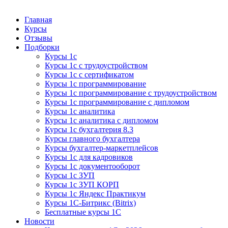
Курсы 1С
Курсы 1С официальная сертификация
Главная
Курсы
Отзывы
Подборки
Курсы 1с
Курсы 1с с трудоустройством
Курсы 1с с сертификатом
Курсы 1с программирование
Курсы 1с программирование с трудоустройством
Курсы 1с программирование с дипломом
Курсы 1с аналитика
Курсы 1с аналитика с дипломом
Курсы 1с бухгалтерия 8.3
Курсы главного бухгалтера
Курсы бухгалтер-маркетплейсов
Курсы 1с для кадровиков
Курсы 1с документооборот
Курсы 1с ЗУП
Курсы 1с ЗУП КОРП
Курсы 1с Яндекс Практикум
Курсы 1С-Битрикс (Bitrix)
Бесплатные курсы 1С
Новости