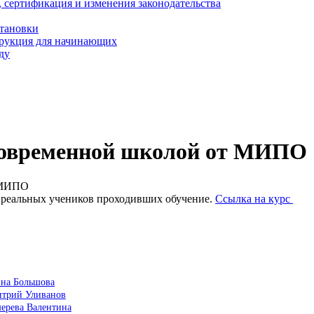
, сертификация и изменения законодательства
становки
трукция для начинающих
ду
современной школой от МИПО
т МИПО
 реальных учеников проходивших обучение.
Ссылка на курс
ина Большова
итрий Уливанов
ерева Валентина