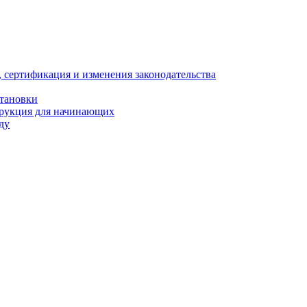
, сертификация и изменения законодательства
становки
трукция для начинающих
ду