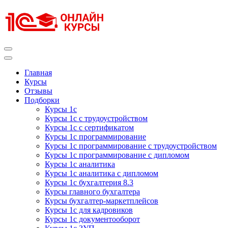
Перейти
к
содержимому
(нажмите
Enter)
Курсы 1С
Курсы 1С официальная сертификация
Главная
Курсы
Отзывы
Подборки
Курсы 1с
Курсы 1с с трудоустройством
Курсы 1с с сертификатом
Курсы 1с программирование
Курсы 1с программирование с трудоустройством
Курсы 1с программирование с дипломом
Курсы 1с аналитика
Курсы 1с аналитика с дипломом
Курсы 1с бухгалтерия 8.3
Курсы главного бухгалтера
Курсы бухгалтер-маркетплейсов
Курсы 1с для кадровиков
Курсы 1с документооборот