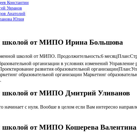
еев Константин
гей Увранов
ров Анатолий
епанова Юлия
ой школой от МИПО Ирина Большова
енной школой от МИПО. Продолжительность:6 месяц|План:Страт
бразовательной организации в условиях изменений Управление 
Проектирование развития образовательной организации|План:Уп
ркетинг образовательной организации Маркетинг образовательн
.
ой школой от МИПО Дмитрий Уливанов
 начинает с нуля. Вообше в целом если Вам интересно направлен
ой школой от МИПО Кошерева Валентина