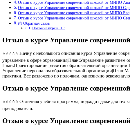
Отзыв о курсе Управление современной школой от МИПО Авд
Отзыв о курсе Управление современной школой от МИПО Сер
Отзыв о курсе Управление современной школой от МИПО Его
Отзыв о курсе Управление современной школой от МИПО Ст
📩 Обратная связь
Похожие курсы 1С:
Отзыв о курсе Управление современн
⭐⭐⭐⭐⭐ Начну с небольшого описания курса Управление соврем
управление в сфере образования|План:Управление развитием о
План:Проектирование развития образовательной организации 
Управление персоналом образовательной организации|План:Ма
практики. Все разложено по полочкам, однозначно рекомендую
Отзыв о курсе Управление современн
⭐⭐⭐⭐⭐ Отличная учебная программа, подходит даже для тех кто
преподователи.
Отзыв о курсе Управление современн