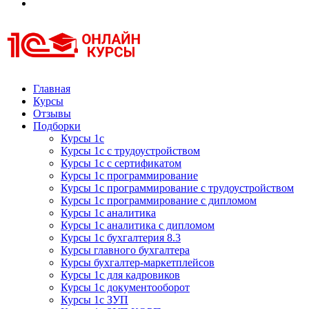
Курсы 1С
Курсы 1С официальная сертификация
Главная
Курсы
Отзывы
Подборки
Курсы 1с
Курсы 1с с трудоустройством
Курсы 1с с сертификатом
Курсы 1с программирование
Курсы 1с программирование с трудоустройством
Курсы 1с программирование с дипломом
Курсы 1с аналитика
Курсы 1с аналитика с дипломом
Курсы 1с бухгалтерия 8.3
Курсы главного бухгалтера
Курсы бухгалтер-маркетплейсов
Курсы 1с для кадровиков
Курсы 1с документооборот
Курсы 1с ЗУП