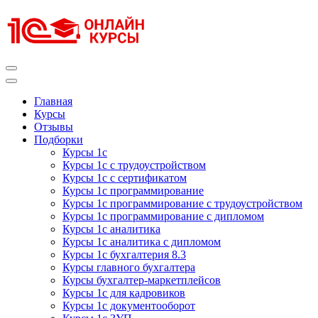
Перейти
к
содержимому
(нажмите
Enter)
Курсы 1С
Курсы 1С официальная сертификация
Главная
Курсы
Отзывы
Подборки
Курсы 1с
Курсы 1с с трудоустройством
Курсы 1с с сертификатом
Курсы 1с программирование
Курсы 1с программирование с трудоустройством
Курсы 1с программирование с дипломом
Курсы 1с аналитика
Курсы 1с аналитика с дипломом
Курсы 1с бухгалтерия 8.3
Курсы главного бухгалтера
Курсы бухгалтер-маркетплейсов
Курсы 1с для кадровиков
Курсы 1с документооборот