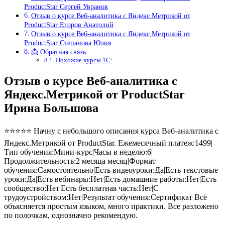
ProductStar Сергей Увранов
Отзыв о курсе Веб-аналитика с Яндекс.Метрикой от
ProductStar Егоров Анатолий
Отзыв о курсе Веб-аналитика с Яндекс.Метрикой от
ProductStar Степанова Юлия
📩 Обратная связь
Похожие курсы 1С:
Отзыв о курсе Веб-аналитика с
Яндекс.Метрикой от ProductStar
Ирина Большова
⭐⭐⭐⭐⭐ Начну с небольшого описания курса Веб-аналитика с
Яндекс.Метрикой от ProductStar. Ежемесячный платеж:1499|
Тип обучения:Мини-курс|Часы в неделю:6|
Продолжительность:2 месяца месяц|Формат
обучения:Самостоятельно|Есть видеоуроки:Да|Есть текстовые
уроки:Да|Есть вебинары:Нет|Есть домашние работы:Нет|Есть
сообщество:Нет|Есть бесплатная часть:Нет|С
трудоустройством:Нет|Результат обучения:Сертификат Всё
объясняется простым языком, много практики. Все разложено
по полочкам, однозначно рекомендую.