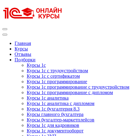
Перейти
к
содержимому
(нажмите
Enter)
Курсы 1С
Курсы 1С официальная сертификация
Главная
Курсы
Отзывы
Подборки
Курсы 1с
Курсы 1с с трудоустройством
Курсы 1с с сертификатом
Курсы 1с программирование
Курсы 1с программирование с трудоустройством
Курсы 1с программирование с дипломом
Курсы 1с аналитика
Курсы 1с аналитика с дипломом
Курсы 1с бухгалтерия 8.3
Курсы главного бухгалтера
Курсы бухгалтер-маркетплейсов
Курсы 1с для кадровиков
Курсы 1с документооборот