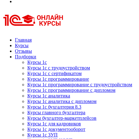
Курсы 1С
Курсы 1С официальная сертификация
Главная
Курсы
Отзывы
Подборки
Курсы 1с
Курсы 1с с трудоустройством
Курсы 1с с сертификатом
Курсы 1с программирование
Курсы 1с программирование с трудоустройством
Курсы 1с программирование с дипломом
Курсы 1с аналитика
Курсы 1с аналитика с дипломом
Курсы 1с бухгалтерия 8.3
Курсы главного бухгалтера
Курсы бухгалтер-маркетплейсов
Курсы 1с для кадровиков
Курсы 1с документооборот
Курсы 1с ЗУП