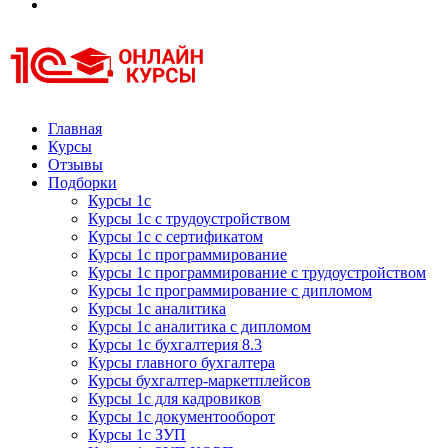
Курсы 1С
Курсы 1С официальная сертификация
Главная
Курсы
Отзывы
Подборки
Курсы 1с
Курсы 1с с трудоустройством
Курсы 1с с сертификатом
Курсы 1с программирование
Курсы 1с программирование с трудоустройством
Курсы 1с программирование с дипломом
Курсы 1с аналитика
Курсы 1с аналитика с дипломом
Курсы 1с бухгалтерия 8.3
Курсы главного бухгалтера
Курсы бухгалтер-маркетплейсов
Курсы 1с для кадровиков
Курсы 1с документооборот
Курсы 1с ЗУП