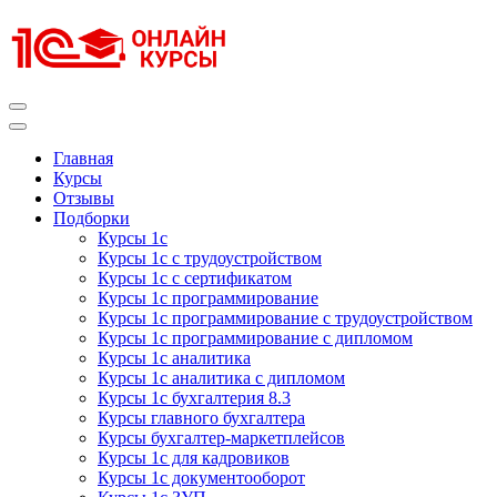
Перейти
к
содержимому
(нажмите
Enter)
Курсы 1С
Курсы 1С официальная сертификация
Главная
Курсы
Отзывы
Подборки
Курсы 1с
Курсы 1с с трудоустройством
Курсы 1с с сертификатом
Курсы 1с программирование
Курсы 1с программирование с трудоустройством
Курсы 1с программирование с дипломом
Курсы 1с аналитика
Курсы 1с аналитика с дипломом
Курсы 1с бухгалтерия 8.3
Курсы главного бухгалтера
Курсы бухгалтер-маркетплейсов
Курсы 1с для кадровиков
Курсы 1с документооборот