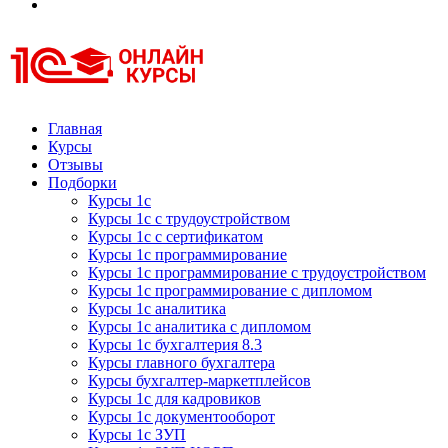
Курсы 1С
Курсы 1С официальная сертификация
Главная
Курсы
Отзывы
Подборки
Курсы 1с
Курсы 1с с трудоустройством
Курсы 1с с сертификатом
Курсы 1с программирование
Курсы 1с программирование с трудоустройством
Курсы 1с программирование с дипломом
Курсы 1с аналитика
Курсы 1с аналитика с дипломом
Курсы 1с бухгалтерия 8.3
Курсы главного бухгалтера
Курсы бухгалтер-маркетплейсов
Курсы 1с для кадровиков
Курсы 1с документооборот
Курсы 1с ЗУП