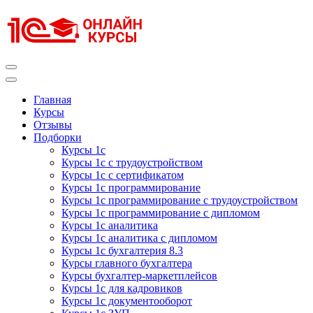
Перейти
к
содержимому
(нажмите
Enter)
Курсы 1С
Курсы 1С официальная сертификация
Главная
Курсы
Отзывы
Подборки
Курсы 1с
Курсы 1с с трудоустройством
Курсы 1с с сертификатом
Курсы 1с программирование
Курсы 1с программирование с трудоустройством
Курсы 1с программирование с дипломом
Курсы 1с аналитика
Курсы 1с аналитика с дипломом
Курсы 1с бухгалтерия 8.3
Курсы главного бухгалтера
Курсы бухгалтер-маркетплейсов
Курсы 1с для кадровиков
Курсы 1с документооборот