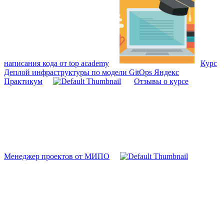
написания кода от top academy
Курс
Деплой инфраструктуры по модели GitOps Яндекс
Практикум
Отзывы о курсе
Менеджер проектов от МИПО