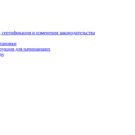
, сертификация и изменения законодательства
становки
трукция для начинающих
ду