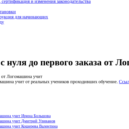
, сертификация и изменения законодательства
становки
трукция для начинающих
ду
с нуля до первого заказа от Л
а от Логомашина учит
гомашина учит от реальных учеников проходивших обучение.
Ссыл
омашина учит Ирина Большова
омашина учит Дмитрий Уливанов
омашина учит Кошерева Валентина