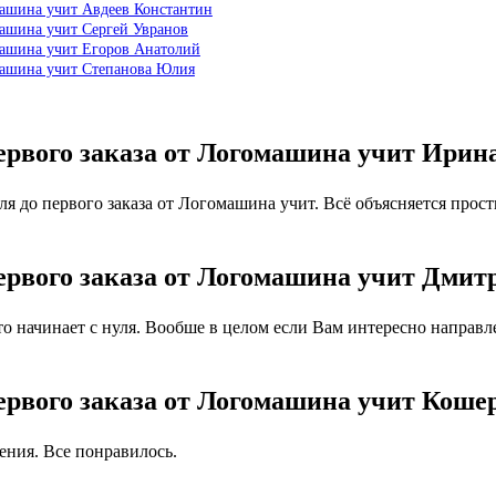
омашина учит Авдеев Константин
машина учит Сергей Увранов
омашина учит Егоров Анатолий
омашина учит Степанова Юлия
первого заказа от Логомашина учит Ири
я до первого заказа от Логомашина учит. Всё объясняется прост
первого заказа от Логомашина учит Дми
 начинает с нуля. Вообше в целом если Вам интересно направлен
первого заказа от Логомашина учит Коше
ния. Все понравилось.