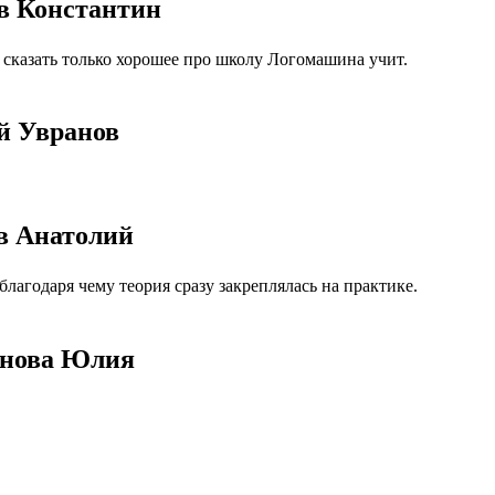
ев Константин
 сказать только хорошее про школу Логомашина учит.
ей Увранов
ов Анатолий
агодаря чему теория сразу закреплялась на практике.
панова Юлия