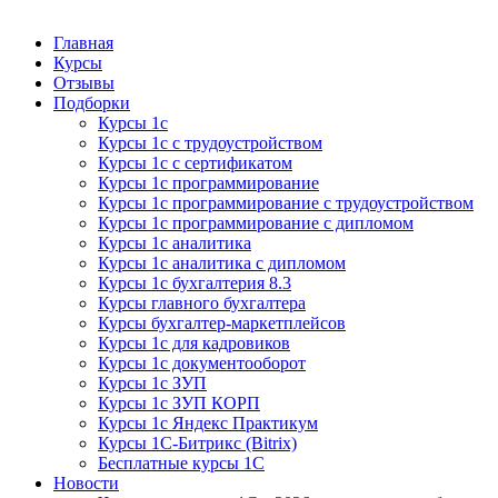
Курсы 1С
Курсы 1С официальная сертификация
Главная
Курсы
Отзывы
Подборки
Курсы 1с
Курсы 1с с трудоустройством
Курсы 1с с сертификатом
Курсы 1с программирование
Курсы 1с программирование с трудоустройством
Курсы 1с программирование с дипломом
Курсы 1с аналитика
Курсы 1с аналитика с дипломом
Курсы 1с бухгалтерия 8.3
Курсы главного бухгалтера
Курсы бухгалтер-маркетплейсов
Курсы 1с для кадровиков
Курсы 1с документооборот
Курсы 1с ЗУП
Курсы 1с ЗУП КОРП
Курсы 1с Яндекс Практикум
Курсы 1С-Битрикс (Bitrix)
Бесплатные курсы 1С
Новости