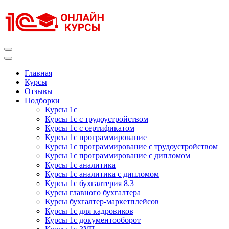
Перейти
к
содержимому
(нажмите
Enter)
Курсы 1С
Курсы 1С официальная сертификация
Главная
Курсы
Отзывы
Подборки
Курсы 1с
Курсы 1с с трудоустройством
Курсы 1с с сертификатом
Курсы 1с программирование
Курсы 1с программирование с трудоустройством
Курсы 1с программирование с дипломом
Курсы 1с аналитика
Курсы 1с аналитика с дипломом
Курсы 1с бухгалтерия 8.3
Курсы главного бухгалтера
Курсы бухгалтер-маркетплейсов
Курсы 1с для кадровиков
Курсы 1с документооборот