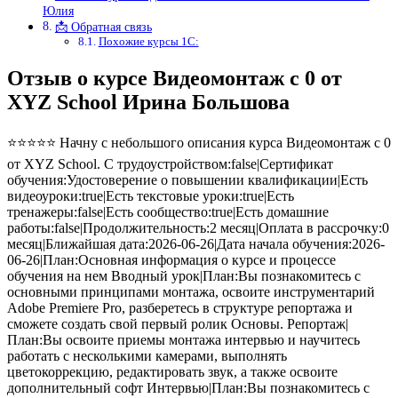
Юлия
📩 Обратная связь
Похожие курсы 1С:
Отзыв о курсе Видеомонтаж с 0 от
XYZ School Ирина Большова
⭐⭐⭐⭐⭐ Начну с небольшого описания курса Видеомонтаж с 0
от XYZ School. С трудоустройством:false|Сертификат
обучения:Удостоверение о повышении квалификации|Есть
видеоуроки:true|Есть текстовые уроки:true|Есть
тренажеры:false|Есть сообщество:true|Есть домашние
работы:false|Продолжительность:2 месяц|Оплата в рассрочку:0
месяц|Ближайшая дата:2026-06-26|Дата начала обучения:2026-
06-26|План:Основная информация о курсе и процессе
обучения на нем Вводный урок|План:Вы познакомитесь с
основными принципами монтажа, освоите инструментарий
Adobe Premiere Pro, разберетесь в структуре репортажа и
сможете создать свой первый ролик Основы. Репортаж|
План:Вы освоите приемы монтажа интервью и научитесь
работать с несколькими камерами, выполнять
цветокоррекцию, редактировать звук, а также освоите
дополнительный софт Интервью|План:Вы познакомитесь с