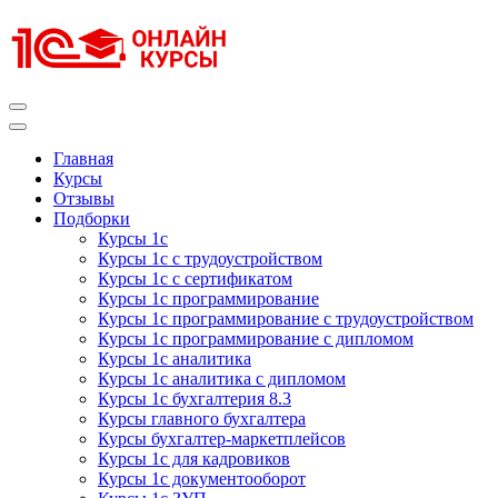
Перейти
к
содержимому
(нажмите
Enter)
Курсы 1С
Курсы 1С официальная сертификация
Главная
Курсы
Отзывы
Подборки
Курсы 1с
Курсы 1с с трудоустройством
Курсы 1с с сертификатом
Курсы 1с программирование
Курсы 1с программирование с трудоустройством
Курсы 1с программирование с дипломом
Курсы 1с аналитика
Курсы 1с аналитика с дипломом
Курсы 1с бухгалтерия 8.3
Курсы главного бухгалтера
Курсы бухгалтер-маркетплейсов
Курсы 1с для кадровиков
Курсы 1с документооборот