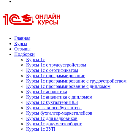
Курсы 1С
Курсы 1С официальная сертификация
Главная
Курсы
Отзывы
Подборки
Курсы 1с
Курсы 1с с трудоустройством
Курсы 1с с сертификатом
Курсы 1с программирование
Курсы 1с программирование с трудоустройством
Курсы 1с программирование с дипломом
Курсы 1с аналитика
Курсы 1с аналитика с дипломом
Курсы 1с бухгалтерия 8.3
Курсы главного бухгалтера
Курсы бухгалтер-маркетплейсов
Курсы 1с для кадровиков
Курсы 1с документооборот
Курсы 1с ЗУП