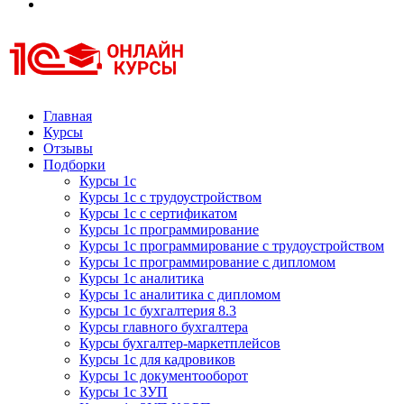
Курсы 1С
Курсы 1С официальная сертификация
Главная
Курсы
Отзывы
Подборки
Курсы 1с
Курсы 1с с трудоустройством
Курсы 1с с сертификатом
Курсы 1с программирование
Курсы 1с программирование с трудоустройством
Курсы 1с программирование с дипломом
Курсы 1с аналитика
Курсы 1с аналитика с дипломом
Курсы 1с бухгалтерия 8.3
Курсы главного бухгалтера
Курсы бухгалтер-маркетплейсов
Курсы 1с для кадровиков
Курсы 1с документооборот
Курсы 1с ЗУП