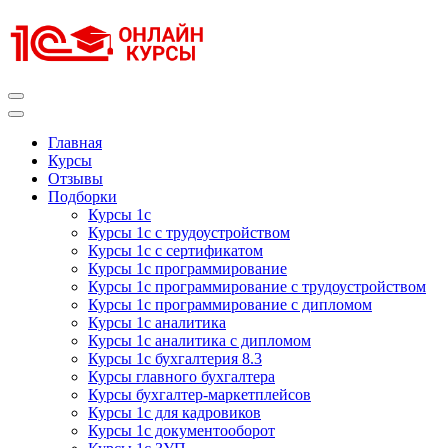
Перейти
к
содержимому
(нажмите
Enter)
Курсы 1С
Курсы 1С официальная сертификация
Главная
Курсы
Отзывы
Подборки
Курсы 1с
Курсы 1с с трудоустройством
Курсы 1с с сертификатом
Курсы 1с программирование
Курсы 1с программирование с трудоустройством
Курсы 1с программирование с дипломом
Курсы 1с аналитика
Курсы 1с аналитика с дипломом
Курсы 1с бухгалтерия 8.3
Курсы главного бухгалтера
Курсы бухгалтер-маркетплейсов
Курсы 1с для кадровиков
Курсы 1с документооборот