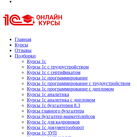
Курсы 1С
Курсы 1С официальная сертификация
Главная
Курсы
Отзывы
Подборки
Курсы 1с
Курсы 1с с трудоустройством
Курсы 1с с сертификатом
Курсы 1с программирование
Курсы 1с программирование с трудоустройством
Курсы 1с программирование с дипломом
Курсы 1с аналитика
Курсы 1с аналитика с дипломом
Курсы 1с бухгалтерия 8.3
Курсы главного бухгалтера
Курсы бухгалтер-маркетплейсов
Курсы 1с для кадровиков
Курсы 1с документооборот
Курсы 1с ЗУП