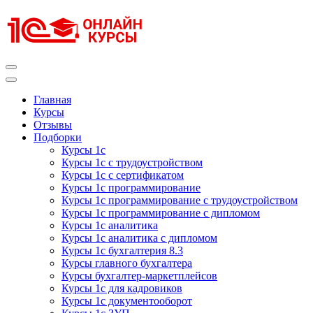
Перейти
к
содержимому
(нажмите
Enter)
Курсы 1С
Курсы 1С официальная сертификация
Главная
Курсы
Отзывы
Подборки
Курсы 1с
Курсы 1с с трудоустройством
Курсы 1с с сертификатом
Курсы 1с программирование
Курсы 1с программирование с трудоустройством
Курсы 1с программирование с дипломом
Курсы 1с аналитика
Курсы 1с аналитика с дипломом
Курсы 1с бухгалтерия 8.3
Курсы главного бухгалтера
Курсы бухгалтер-маркетплейсов
Курсы 1с для кадровиков
Курсы 1с документооборот