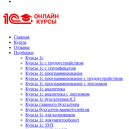
Курсы 1С
Курсы 1С официальная сертификация
Главная
Курсы
Отзывы
Подборки
Курсы 1с
Курсы 1с с трудоустройством
Курсы 1с с сертификатом
Курсы 1с программирование
Курсы 1с программирование с трудоустройством
Курсы 1с программирование с дипломом
Курсы 1с аналитика
Курсы 1с аналитика с дипломом
Курсы 1с бухгалтерия 8.3
Курсы главного бухгалтера
Курсы бухгалтер-маркетплейсов
Курсы 1с для кадровиков
Курсы 1с документооборот
Курсы 1с ЗУП