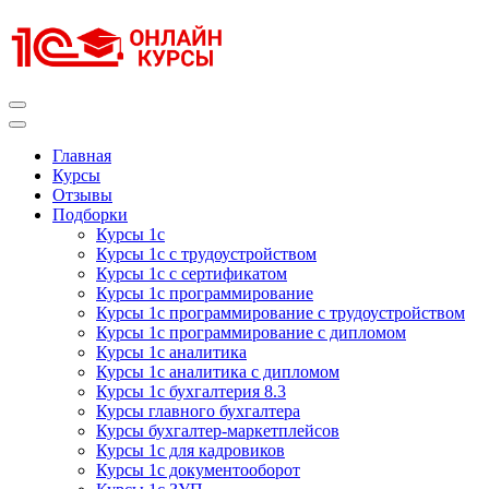
Перейти
к
содержимому
(нажмите
Enter)
Курсы 1С
Курсы 1С официальная сертификация
Главная
Курсы
Отзывы
Подборки
Курсы 1с
Курсы 1с с трудоустройством
Курсы 1с с сертификатом
Курсы 1с программирование
Курсы 1с программирование с трудоустройством
Курсы 1с программирование с дипломом
Курсы 1с аналитика
Курсы 1с аналитика с дипломом
Курсы 1с бухгалтерия 8.3
Курсы главного бухгалтера
Курсы бухгалтер-маркетплейсов
Курсы 1с для кадровиков
Курсы 1с документооборот