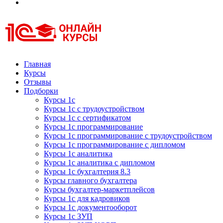
Курсы 1С
Курсы 1С официальная сертификация
Главная
Курсы
Отзывы
Подборки
Курсы 1с
Курсы 1с с трудоустройством
Курсы 1с с сертификатом
Курсы 1с программирование
Курсы 1с программирование с трудоустройством
Курсы 1с программирование с дипломом
Курсы 1с аналитика
Курсы 1с аналитика с дипломом
Курсы 1с бухгалтерия 8.3
Курсы главного бухгалтера
Курсы бухгалтер-маркетплейсов
Курсы 1с для кадровиков
Курсы 1с документооборот
Курсы 1с ЗУП