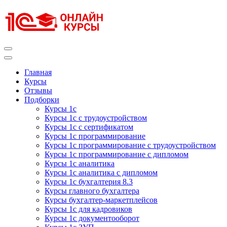
Перейти
к
содержимому
(нажмите
Enter)
Курсы 1С
Курсы 1С официальная сертификация
Главная
Курсы
Отзывы
Подборки
Курсы 1с
Курсы 1с с трудоустройством
Курсы 1с с сертификатом
Курсы 1с программирование
Курсы 1с программирование с трудоустройством
Курсы 1с программирование с дипломом
Курсы 1с аналитика
Курсы 1с аналитика с дипломом
Курсы 1с бухгалтерия 8.3
Курсы главного бухгалтера
Курсы бухгалтер-маркетплейсов
Курсы 1с для кадровиков
Курсы 1с документооборот