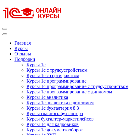
Перейти
к
содержимому
(нажмите
Enter)
Курсы 1С
Курсы 1С официальная сертификация
Главная
Курсы
Отзывы
Подборки
Курсы 1с
Курсы 1с с трудоустройством
Курсы 1с с сертификатом
Курсы 1с программирование
Курсы 1с программирование с трудоустройством
Курсы 1с программирование с дипломом
Курсы 1с аналитика
Курсы 1с аналитика с дипломом
Курсы 1с бухгалтерия 8.3
Курсы главного бухгалтера
Курсы бухгалтер-маркетплейсов
Курсы 1с для кадровиков
Курсы 1с документооборот