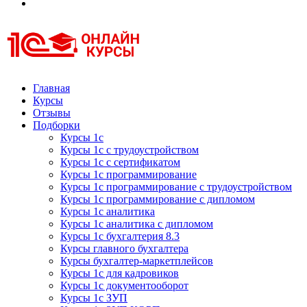
Курсы 1С
Курсы 1С официальная сертификация
Главная
Курсы
Отзывы
Подборки
Курсы 1с
Курсы 1с с трудоустройством
Курсы 1с с сертификатом
Курсы 1с программирование
Курсы 1с программирование с трудоустройством
Курсы 1с программирование с дипломом
Курсы 1с аналитика
Курсы 1с аналитика с дипломом
Курсы 1с бухгалтерия 8.3
Курсы главного бухгалтера
Курсы бухгалтер-маркетплейсов
Курсы 1с для кадровиков
Курсы 1с документооборот
Курсы 1с ЗУП