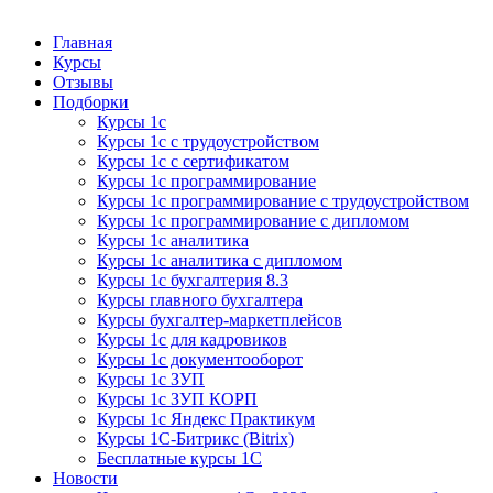
Курсы 1С
Курсы 1С официальная сертификация
Главная
Курсы
Отзывы
Подборки
Курсы 1с
Курсы 1с с трудоустройством
Курсы 1с с сертификатом
Курсы 1с программирование
Курсы 1с программирование с трудоустройством
Курсы 1с программирование с дипломом
Курсы 1с аналитика
Курсы 1с аналитика с дипломом
Курсы 1с бухгалтерия 8.3
Курсы главного бухгалтера
Курсы бухгалтер-маркетплейсов
Курсы 1с для кадровиков
Курсы 1с документооборот
Курсы 1с ЗУП
Курсы 1с ЗУП КОРП
Курсы 1с Яндекс Практикум
Курсы 1С-Битрикс (Bitrix)
Бесплатные курсы 1С
Новости