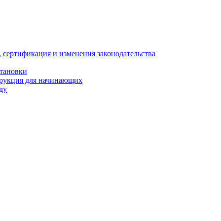
, сертификация и изменения законодательства
становки
трукция для начинающих
ду