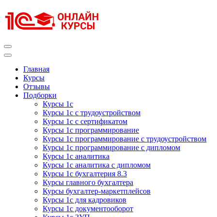
Перейти
к
содержимому
(нажмите
Enter)
Курсы 1С
Курсы 1С официальная сертификация
Главная
Курсы
Отзывы
Подборки
Курсы 1с
Курсы 1с с трудоустройством
Курсы 1с с сертификатом
Курсы 1с программирование
Курсы 1с программирование с трудоустройством
Курсы 1с программирование с дипломом
Курсы 1с аналитика
Курсы 1с аналитика с дипломом
Курсы 1с бухгалтерия 8.3
Курсы главного бухгалтера
Курсы бухгалтер-маркетплейсов
Курсы 1с для кадровиков
Курсы 1с документооборот