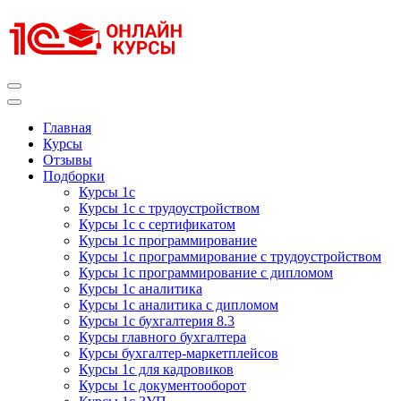
Перейти
к
содержимому
(нажмите
Enter)
Курсы 1С
Курсы 1С официальная сертификация
Главная
Курсы
Отзывы
Подборки
Курсы 1с
Курсы 1с с трудоустройством
Курсы 1с с сертификатом
Курсы 1с программирование
Курсы 1с программирование с трудоустройством
Курсы 1с программирование с дипломом
Курсы 1с аналитика
Курсы 1с аналитика с дипломом
Курсы 1с бухгалтерия 8.3
Курсы главного бухгалтера
Курсы бухгалтер-маркетплейсов
Курсы 1с для кадровиков
Курсы 1с документооборот