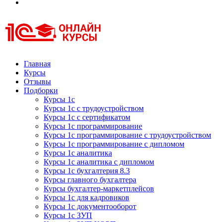
Курсы 1С
Курсы 1С официальная сертификация
Главная
Курсы
Отзывы
Подборки
Курсы 1с
Курсы 1с с трудоустройством
Курсы 1с с сертификатом
Курсы 1с программирование
Курсы 1с программирование с трудоустройством
Курсы 1с программирование с дипломом
Курсы 1с аналитика
Курсы 1с аналитика с дипломом
Курсы 1с бухгалтерия 8.3
Курсы главного бухгалтера
Курсы бухгалтер-маркетплейсов
Курсы 1с для кадровиков
Курсы 1с документооборот
Курсы 1с ЗУП