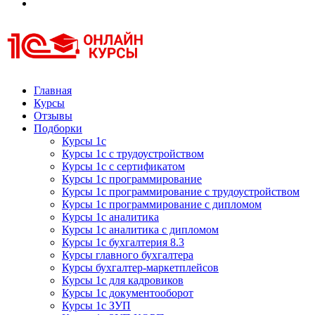
Курсы 1С
Курсы 1С официальная сертификация
Главная
Курсы
Отзывы
Подборки
Курсы 1с
Курсы 1с с трудоустройством
Курсы 1с с сертификатом
Курсы 1с программирование
Курсы 1с программирование с трудоустройством
Курсы 1с программирование с дипломом
Курсы 1с аналитика
Курсы 1с аналитика с дипломом
Курсы 1с бухгалтерия 8.3
Курсы главного бухгалтера
Курсы бухгалтер-маркетплейсов
Курсы 1с для кадровиков
Курсы 1с документооборот
Курсы 1с ЗУП