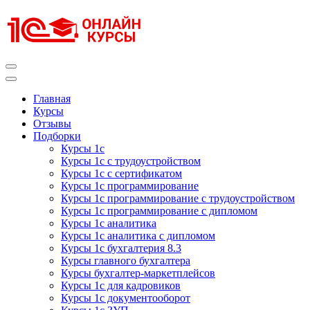
Перейти
к
содержимому
(нажмите
Enter)
Курсы 1С
Курсы 1С официальная сертификация
Главная
Курсы
Отзывы
Подборки
Курсы 1с
Курсы 1с с трудоустройством
Курсы 1с с сертификатом
Курсы 1с программирование
Курсы 1с программирование с трудоустройством
Курсы 1с программирование с дипломом
Курсы 1с аналитика
Курсы 1с аналитика с дипломом
Курсы 1с бухгалтерия 8.3
Курсы главного бухгалтера
Курсы бухгалтер-маркетплейсов
Курсы 1с для кадровиков
Курсы 1с документооборот