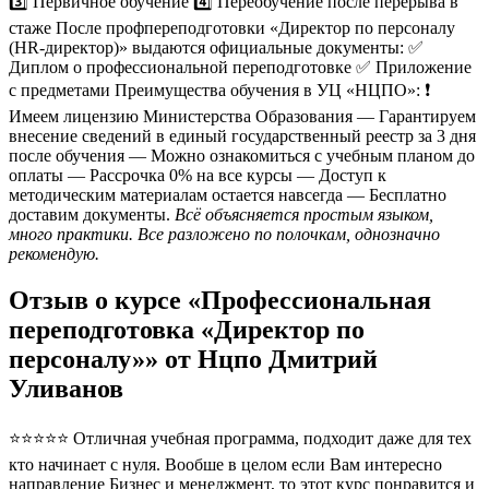
3️⃣ Первичное обучение 4️⃣ Переобучение после перерыва в
стаже После профпереподготовки «Директор по персоналу
(HR-директор)» выдаются официальные документы: ✅
Диплом о профессиональной переподготовке ✅ Приложение
с предметами Преимущества обучения в УЦ «НЦПО»: ❗️
Имеем лицензию Министерства Образования — Гарантируем
внесение сведений в единый государственный реестр за 3 дня
после обучения — Можно ознакомиться с учебным планом до
оплаты — Рассрочка 0% на все курсы — Доступ к
методическим материалам остается навсегда — Бесплатно
доставим документы.
Всё объясняется простым языком,
много практики. Все разложено по полочкам, однозначно
рекомендую.
Отзыв о курсе «Профессиональная
переподготовка «Директор по
персоналу»» от Нцпо Дмитрий
Уливанов
⭐⭐⭐⭐⭐ Отличная учебная программа, подходит даже для тех
кто начинает с нуля. Вообше в целом если Вам интересно
направление Бизнес и менеджмент, то этот курс понравится и