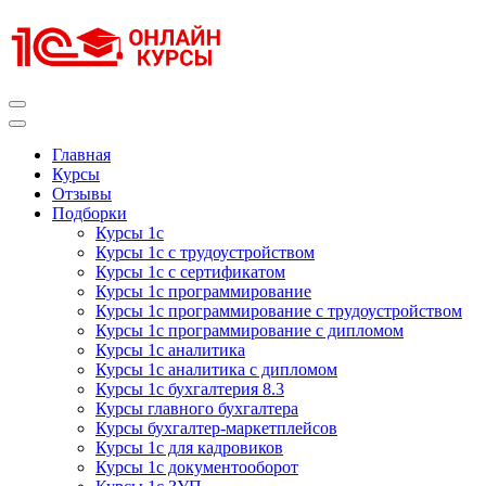
Перейти
к
содержимому
(нажмите
Enter)
Курсы 1С
Курсы 1С официальная сертификация
Главная
Курсы
Отзывы
Подборки
Курсы 1с
Курсы 1с с трудоустройством
Курсы 1с с сертификатом
Курсы 1с программирование
Курсы 1с программирование с трудоустройством
Курсы 1с программирование с дипломом
Курсы 1с аналитика
Курсы 1с аналитика с дипломом
Курсы 1с бухгалтерия 8.3
Курсы главного бухгалтера
Курсы бухгалтер-маркетплейсов
Курсы 1с для кадровиков
Курсы 1с документооборот