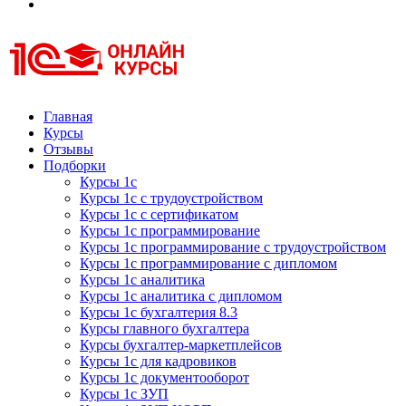
Курсы 1С
Курсы 1С официальная сертификация
Главная
Курсы
Отзывы
Подборки
Курсы 1с
Курсы 1с с трудоустройством
Курсы 1с с сертификатом
Курсы 1с программирование
Курсы 1с программирование с трудоустройством
Курсы 1с программирование с дипломом
Курсы 1с аналитика
Курсы 1с аналитика с дипломом
Курсы 1с бухгалтерия 8.3
Курсы главного бухгалтера
Курсы бухгалтер-маркетплейсов
Курсы 1с для кадровиков
Курсы 1с документооборот
Курсы 1с ЗУП