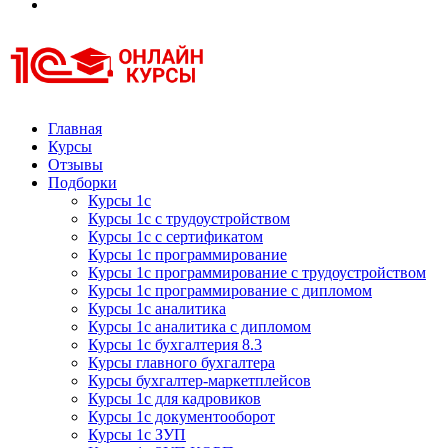
Курсы 1С
Курсы 1С официальная сертификация
Главная
Курсы
Отзывы
Подборки
Курсы 1с
Курсы 1с с трудоустройством
Курсы 1с с сертификатом
Курсы 1с программирование
Курсы 1с программирование с трудоустройством
Курсы 1с программирование с дипломом
Курсы 1с аналитика
Курсы 1с аналитика с дипломом
Курсы 1с бухгалтерия 8.3
Курсы главного бухгалтера
Курсы бухгалтер-маркетплейсов
Курсы 1с для кадровиков
Курсы 1с документооборот
Курсы 1с ЗУП