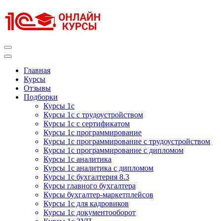
Перейти
к
содержимому
(нажмите
Enter)
Курсы 1С
Курсы 1С официальная сертификация
Главная
Курсы
Отзывы
Подборки
Курсы 1с
Курсы 1с с трудоустройством
Курсы 1с с сертификатом
Курсы 1с программирование
Курсы 1с программирование с трудоустройством
Курсы 1с программирование с дипломом
Курсы 1с аналитика
Курсы 1с аналитика с дипломом
Курсы 1с бухгалтерия 8.3
Курсы главного бухгалтера
Курсы бухгалтер-маркетплейсов
Курсы 1с для кадровиков
Курсы 1с документооборот