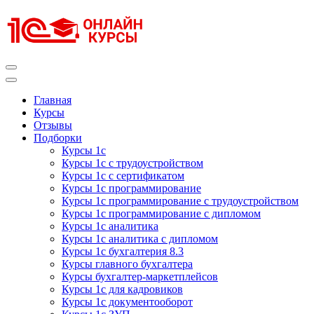
Перейти
к
содержимому
(нажмите
Enter)
Курсы 1С
Курсы 1С официальная сертификация
Главная
Курсы
Отзывы
Подборки
Курсы 1с
Курсы 1с с трудоустройством
Курсы 1с с сертификатом
Курсы 1с программирование
Курсы 1с программирование с трудоустройством
Курсы 1с программирование с дипломом
Курсы 1с аналитика
Курсы 1с аналитика с дипломом
Курсы 1с бухгалтерия 8.3
Курсы главного бухгалтера
Курсы бухгалтер-маркетплейсов
Курсы 1с для кадровиков
Курсы 1с документооборот