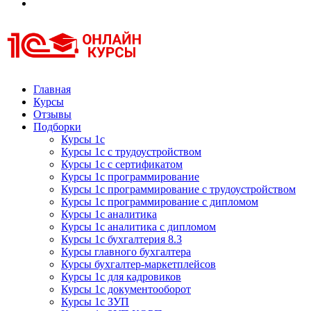
Курсы 1С
Курсы 1С официальная сертификация
Главная
Курсы
Отзывы
Подборки
Курсы 1с
Курсы 1с с трудоустройством
Курсы 1с с сертификатом
Курсы 1с программирование
Курсы 1с программирование с трудоустройством
Курсы 1с программирование с дипломом
Курсы 1с аналитика
Курсы 1с аналитика с дипломом
Курсы 1с бухгалтерия 8.3
Курсы главного бухгалтера
Курсы бухгалтер-маркетплейсов
Курсы 1с для кадровиков
Курсы 1с документооборот
Курсы 1с ЗУП