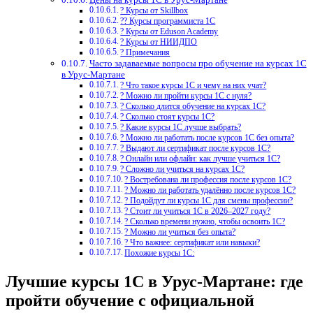
? Курсы от Skillbox
?‍? Курсы программиста 1С
? Курсы от Eduson Academy
? Курсы от НИИДПО
? Примечания
Часто задаваемые вопросы про обучение на курсах 1С
в Урус-Мартане
? Что такое курсы 1С и чему на них учат?
? Можно ли пройти курсы 1С с нуля?
? Сколько длится обучение на курсах 1С?
? Сколько стоят курсы 1С?
? Какие курсы 1С лучше выбрать?
? Можно ли работать после курсов 1С без опыта?
? Выдают ли сертификат после курсов 1С?
? Онлайн или офлайн: как лучше учиться 1С?
? Сложно ли учиться на курсах 1С?
? Востребована ли профессия после курсов 1С?
? Можно ли работать удалённо после курсов 1С?
? Подойдут ли курсы 1С для смены профессии?
? Стоит ли учиться 1С в 2026–2027 году?
? Сколько времени нужно, чтобы освоить 1С?
? Можно ли учиться без опыта?
? Что важнее: сертификат или навыки?
Похожие курсы 1С:
Лучшие курсы 1С в Урус-Мартане: где
пройти обучение с официальной