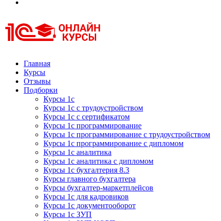
Курсы 1С
Курсы 1С официальная сертификация
Главная
Курсы
Отзывы
Подборки
Курсы 1с
Курсы 1с с трудоустройством
Курсы 1с с сертификатом
Курсы 1с программирование
Курсы 1с программирование с трудоустройством
Курсы 1с программирование с дипломом
Курсы 1с аналитика
Курсы 1с аналитика с дипломом
Курсы 1с бухгалтерия 8.3
Курсы главного бухгалтера
Курсы бухгалтер-маркетплейсов
Курсы 1с для кадровиков
Курсы 1с документооборот
Курсы 1с ЗУП