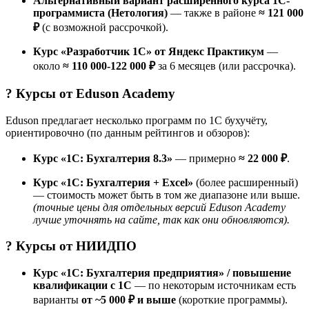
Альтернативный вариант расширенного курса 1С-
программиста (Нетология)
— также в районе
≈ 121 000
₽
(с возможной рассрочкой).
Курс «Разработчик 1C» от Яндекс Практикум
—
около
≈ 110 000-122 000 ₽
за 6 месяцев (или рассрочка).
? Курсы от
Eduson Academy
Eduson предлагает несколько программ по 1С бухучёту,
ориентировочно (по данным рейтингов и обзоров):
Курс «1С: Бухгалтерия 8.3»
— примерно
≈ 22 000 ₽
.
Курс «1С: Бухгалтерия + Excel»
(более расширенный)
— стоимость может быть в том же диапазоне или выше.
(точные цены для отдельных версий Eduson Academy
лучше уточнять на сайте, так как они обновляются).
? Курсы от
НИИДПО
Курс «1С: Бухгалтерия предприятия» / повышение
квалификации с 1С
— по некоторым источникам есть
варианты
от ~5 000 ₽ и выше
(короткие программы).