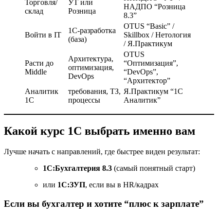
Торговля/
УТ или
НАДПО “Розница
склад
Розница
8.3”
OTUS “Basic” /
1С-разработка
Войти в IT
Skillbox / Нетология
(база)
/ Я.Практикум
OTUS
Архитектура,
Расти до
“Оптимизация”,
оптимизация,
Middle
“DevOps”,
DevOps
“Архитектор”
Аналитик
требования, ТЗ,
Я.Практикум “1С
1С
процессы
Аналитик”
Какой курс 1С выбрать именно вам
Лучше начать с направлений, где быстрее виден результат:
1С:Бухгалтерия 8.3
(самый понятный старт)
или
1С:ЗУП
, если вы в HR/кадрах
Если вы бухгалтер и хотите “плюс к зарплате”