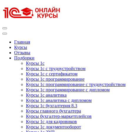
Перейти
к
содержимому
(нажмите
Enter)
Курсы 1С
Курсы 1С официальная сертификация
Главная
Курсы
Отзывы
Подборки
Курсы 1с
Курсы 1с с трудоустройством
Курсы 1с с сертификатом
Курсы 1с программирование
Курсы 1с программирование с трудоустройством
Курсы 1с программирование с дипломом
Курсы 1с аналитика
Курсы 1с аналитика с дипломом
Курсы 1с бухгалтерия 8.3
Курсы главного бухгалтера
Курсы бухгалтер-маркетплейсов
Курсы 1с для кадровиков
Курсы 1с документооборот