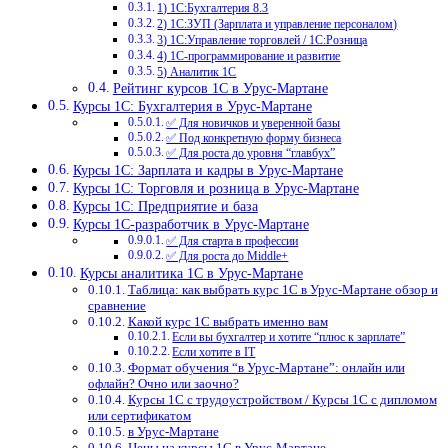
1) 1С:Бухгалтерия 8.3
2) 1С:ЗУП (Зарплата и управление персоналом)
3) 1С:Управление торговлей / 1С:Розница
4) 1С-программирование и развитие
5) Аналитик 1С
Рейтинг курсов 1С в Урус-Мартане
Курсы 1С: Бухгалтерия в Урус-Мартане
✅ Для новичков и уверенной базы
✅ Под конкретную форму бизнеса
✅ Для роста до уровня “главбух”
Курсы 1С: Зарплата и кадры в Урус-Мартане
Курсы 1С: Торговля и розница в Урус-Мартане
Курсы 1С: Предприятие и база
Курсы 1С-разработчик в Урус-Мартане
✅ Для старта в профессии
✅ Для роста до Middle+
Курсы аналитика 1С в Урус-Мартане
Таблица: как выбрать курс 1С в Урус-Мартане обзор и
сравнение
Какой курс 1С выбрать именно вам
Если вы бухгалтер и хотите “плюс к зарплате”
Если хотите в IT
Формат обучения “в Урус-Мартане”: онлайн или
офлайн? Очно или заочно?
Курсы 1С с трудоустройством / Курсы 1С с дипломом
или сертификатом
в Урус-Мартане
Цены на курсы 1С в Урус-Мартане