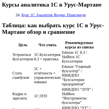
Курсы аналитика 1С в Урус-Мартане
Курс 1С Аналитик Яндекс Практикум
Таблица: как выбрать курс 1С в Урус-
Мартане обзор и сравнение
Рекомендуемые
Цель
Что учить
курсы из списка
Eduson 1С 8.3 /
Устроиться
1С:Бухгалтерия
Skillbox 1С
бухгалтером
8.3 + практика
Бухгалтерия
Eduson “Главный
1С +
бухгалтер” /
Стать
отчётность +
НИИДПО
главбухом
управленческие
“Бухгалтерия
навыки
предприятия”
НИИДПО “ЗУП” /
Кадры и
Skillbox
1С:ЗУП
зарплата
“Инструменты
бухгалтера”
НИИДПО “УТ” /