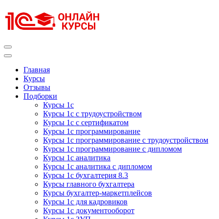
Перейти
к
содержимому
(нажмите
Enter)
Курсы 1С
Курсы 1С официальная сертификация
Главная
Курсы
Отзывы
Подборки
Курсы 1с
Курсы 1с с трудоустройством
Курсы 1с с сертификатом
Курсы 1с программирование
Курсы 1с программирование с трудоустройством
Курсы 1с программирование с дипломом
Курсы 1с аналитика
Курсы 1с аналитика с дипломом
Курсы 1с бухгалтерия 8.3
Курсы главного бухгалтера
Курсы бухгалтер-маркетплейсов
Курсы 1с для кадровиков
Курсы 1с документооборот