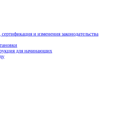
, сертификация и изменения законодательства
становки
трукция для начинающих
ду