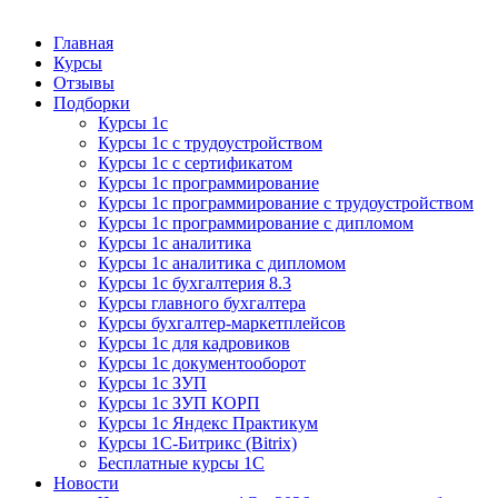
Курсы 1С
Курсы 1С официальная сертификация
Главная
Курсы
Отзывы
Подборки
Курсы 1с
Курсы 1с с трудоустройством
Курсы 1с с сертификатом
Курсы 1с программирование
Курсы 1с программирование с трудоустройством
Курсы 1с программирование с дипломом
Курсы 1с аналитика
Курсы 1с аналитика с дипломом
Курсы 1с бухгалтерия 8.3
Курсы главного бухгалтера
Курсы бухгалтер-маркетплейсов
Курсы 1с для кадровиков
Курсы 1с документооборот
Курсы 1с ЗУП
Курсы 1с ЗУП КОРП
Курсы 1с Яндекс Практикум
Курсы 1С-Битрикс (Bitrix)
Бесплатные курсы 1С
Новости