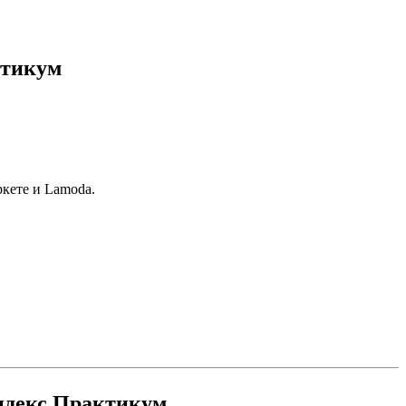
ктикум
кете и Lamoda.
Яндекс Практикум