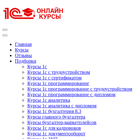
Перейти
к
содержимому
(нажмите
Enter)
Курсы 1С
Курсы 1С официальная сертификация
Главная
Курсы
Отзывы
Подборки
Курсы 1с
Курсы 1с с трудоустройством
Курсы 1с с сертификатом
Курсы 1с программирование
Курсы 1с программирование с трудоустройством
Курсы 1с программирование с дипломом
Курсы 1с аналитика
Курсы 1с аналитика с дипломом
Курсы 1с бухгалтерия 8.3
Курсы главного бухгалтера
Курсы бухгалтер-маркетплейсов
Курсы 1с для кадровиков
Курсы 1с документооборот