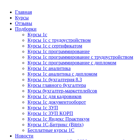
Курсы 1С
Курсы 1С официальная сертификация
Главная
Курсы
Отзывы
Подборки
Курсы 1с
Курсы 1с с трудоустройством
Курсы 1с с сертификатом
Курсы 1с программирование
Курсы 1с программирование с трудоустройством
Курсы 1с программирование с дипломом
Курсы 1с аналитика
Курсы 1с аналитика с дипломом
Курсы 1с бухгалтерия 8.3
Курсы главного бухгалтера
Курсы бухгалтер-маркетплейсов
Курсы 1с для кадровиков
Курсы 1с документооборот
Курсы 1с ЗУП
Курсы 1с ЗУП КОРП
Курсы 1с Яндекс Практикум
Курсы 1С-Битрикс (Bitrix)
Бесплатные курсы 1С
Новости