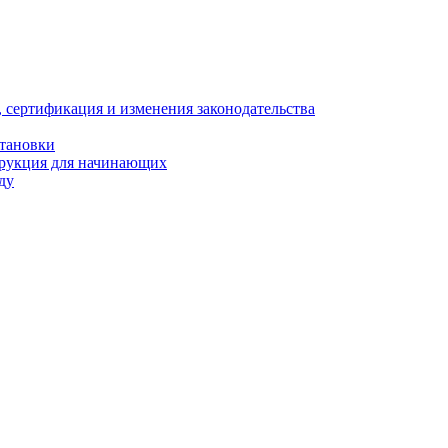
, сертификация и изменения законодательства
становки
трукция для начинающих
ду