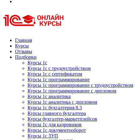
Курсы 1С
Курсы 1С официальная сертификация
Главная
Курсы
Отзывы
Подборки
Курсы 1с
Курсы 1с с трудоустройством
Курсы 1с с сертификатом
Курсы 1с программирование
Курсы 1с программирование с трудоустройством
Курсы 1с программирование с дипломом
Курсы 1с аналитика
Курсы 1с аналитика с дипломом
Курсы 1с бухгалтерия 8.3
Курсы главного бухгалтера
Курсы бухгалтер-маркетплейсов
Курсы 1с для кадровиков
Курсы 1с документооборот
Курсы 1с ЗУП