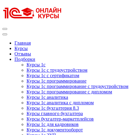
Перейти
к
содержимому
(нажмите
Enter)
Курсы 1С
Курсы 1С официальная сертификация
Главная
Курсы
Отзывы
Подборки
Курсы 1с
Курсы 1с с трудоустройством
Курсы 1с с сертификатом
Курсы 1с программирование
Курсы 1с программирование с трудоустройством
Курсы 1с программирование с дипломом
Курсы 1с аналитика
Курсы 1с аналитика с дипломом
Курсы 1с бухгалтерия 8.3
Курсы главного бухгалтера
Курсы бухгалтер-маркетплейсов
Курсы 1с для кадровиков
Курсы 1с документооборот