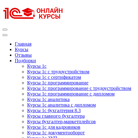
Перейти
к
содержимому
(нажмите
Enter)
Курсы 1С
Курсы 1С официальная сертификация
Главная
Курсы
Отзывы
Подборки
Курсы 1с
Курсы 1с с трудоустройством
Курсы 1с с сертификатом
Курсы 1с программирование
Курсы 1с программирование с трудоустройством
Курсы 1с программирование с дипломом
Курсы 1с аналитика
Курсы 1с аналитика с дипломом
Курсы 1с бухгалтерия 8.3
Курсы главного бухгалтера
Курсы бухгалтер-маркетплейсов
Курсы 1с для кадровиков
Курсы 1с документооборот