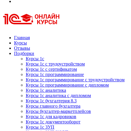
Курсы 1С
Курсы 1С официальная сертификация
Главная
Курсы
Отзывы
Подборки
Курсы 1с
Курсы 1с с трудоустройством
Курсы 1с с сертификатом
Курсы 1с программирование
Курсы 1с программирование с трудоустройством
Курсы 1с программирование с дипломом
Курсы 1с аналитика
Курсы 1с аналитика с дипломом
Курсы 1с бухгалтерия 8.3
Курсы главного бухгалтера
Курсы бухгалтер-маркетплейсов
Курсы 1с для кадровиков
Курсы 1с документооборот
Курсы 1с ЗУП