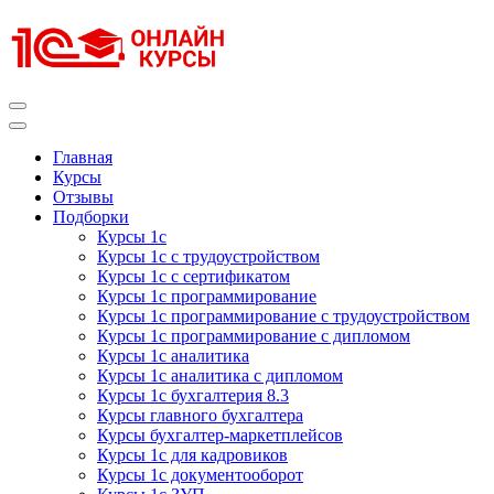
Перейти
к
содержимому
(нажмите
Enter)
Курсы 1С
Курсы 1С официальная сертификация
Главная
Курсы
Отзывы
Подборки
Курсы 1с
Курсы 1с с трудоустройством
Курсы 1с с сертификатом
Курсы 1с программирование
Курсы 1с программирование с трудоустройством
Курсы 1с программирование с дипломом
Курсы 1с аналитика
Курсы 1с аналитика с дипломом
Курсы 1с бухгалтерия 8.3
Курсы главного бухгалтера
Курсы бухгалтер-маркетплейсов
Курсы 1с для кадровиков
Курсы 1с документооборот