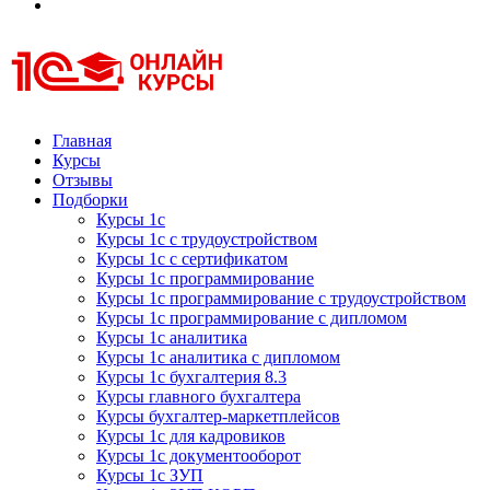
Курсы 1С
Курсы 1С официальная сертификация
Главная
Курсы
Отзывы
Подборки
Курсы 1с
Курсы 1с с трудоустройством
Курсы 1с с сертификатом
Курсы 1с программирование
Курсы 1с программирование с трудоустройством
Курсы 1с программирование с дипломом
Курсы 1с аналитика
Курсы 1с аналитика с дипломом
Курсы 1с бухгалтерия 8.3
Курсы главного бухгалтера
Курсы бухгалтер-маркетплейсов
Курсы 1с для кадровиков
Курсы 1с документооборот
Курсы 1с ЗУП