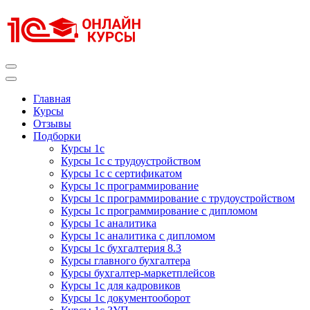
Перейти
к
содержимому
(нажмите
Enter)
Курсы 1С
Курсы 1С официальная сертификация
Главная
Курсы
Отзывы
Подборки
Курсы 1с
Курсы 1с с трудоустройством
Курсы 1с с сертификатом
Курсы 1с программирование
Курсы 1с программирование с трудоустройством
Курсы 1с программирование с дипломом
Курсы 1с аналитика
Курсы 1с аналитика с дипломом
Курсы 1с бухгалтерия 8.3
Курсы главного бухгалтера
Курсы бухгалтер-маркетплейсов
Курсы 1с для кадровиков
Курсы 1с документооборот