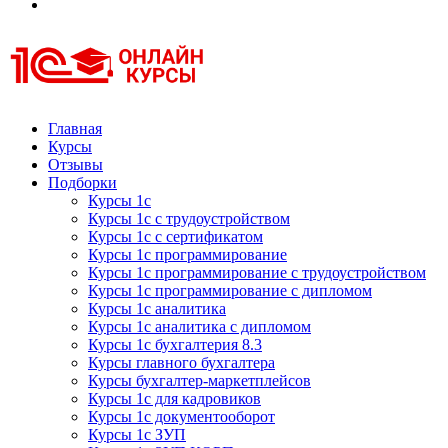
Курсы 1С
Курсы 1С официальная сертификация
Главная
Курсы
Отзывы
Подборки
Курсы 1с
Курсы 1с с трудоустройством
Курсы 1с с сертификатом
Курсы 1с программирование
Курсы 1с программирование с трудоустройством
Курсы 1с программирование с дипломом
Курсы 1с аналитика
Курсы 1с аналитика с дипломом
Курсы 1с бухгалтерия 8.3
Курсы главного бухгалтера
Курсы бухгалтер-маркетплейсов
Курсы 1с для кадровиков
Курсы 1с документооборот
Курсы 1с ЗУП