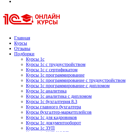
Курсы 1С
Курсы 1С официальная сертификация
Главная
Курсы
Отзывы
Подборки
Курсы 1с
Курсы 1с с трудоустройством
Курсы 1с с сертификатом
Курсы 1с программирование
Курсы 1с программирование с трудоустройством
Курсы 1с программирование с дипломом
Курсы 1с аналитика
Курсы 1с аналитика с дипломом
Курсы 1с бухгалтерия 8.3
Курсы главного бухгалтера
Курсы бухгалтер-маркетплейсов
Курсы 1с для кадровиков
Курсы 1с документооборот
Курсы 1с ЗУП