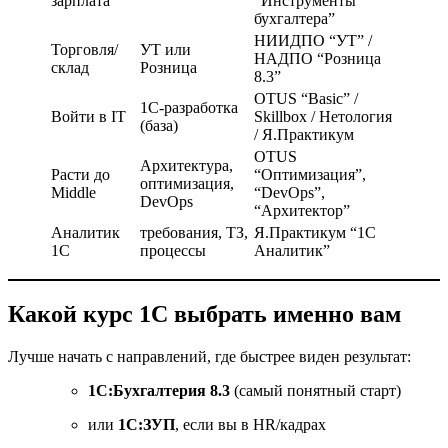
зарплата
“Инструменты
бухгалтера”
НИИДПО “УТ” /
Торговля/
УТ или
НАДПО “Розница
склад
Розница
8.3”
OTUS “Basic” /
1С-разработка
Войти в IT
Skillbox / Нетология
(база)
/ Я.Практикум
OTUS
Архитектура,
Расти до
“Оптимизация”,
оптимизация,
Middle
“DevOps”,
DevOps
“Архитектор”
Аналитик
требования, ТЗ,
Я.Практикум “1С
1С
процессы
Аналитик”
Какой курс 1С выбрать именно вам
Лучше начать с направлений, где быстрее виден результат:
1С:Бухгалтерия 8.3
(самый понятный старт)
или
1С:ЗУП
, если вы в HR/кадрах