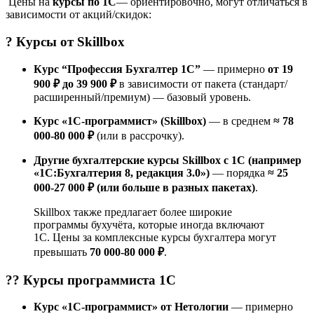
Цены на
курсы по 1С
— ориентировочно, могут отличаться в
зависимости от акций/скидок:
? Курсы от
Skillbox
Курс “Профессия Бухгалтер 1С”
— примерно
от 19
900 ₽ до 39 900 ₽
в зависимости от пакета (стандарт/
расширенный/премиум) — базовый уровень.
Курс «1С-программист» (Skillbox)
— в среднем
≈ 78
000-80 000 ₽
(или в рассрочку).
Другие бухгалтерские курсы Skillbox с 1С (например
«1С:Бухгалтерия 8, редакция 3.0»)
— порядка
≈ 25
000-27 000 ₽ (или больше в разных пакетах)
.
Skillbox также предлагает более широкие
программы бухучёта, которые иногда включают
1С. Цены за комплексные курсы бухгалтера могут
превышать
70 000-80 000 ₽
.
?‍? Курсы
программиста 1С
Курс «1С-программист» от Нетологии
— примерно