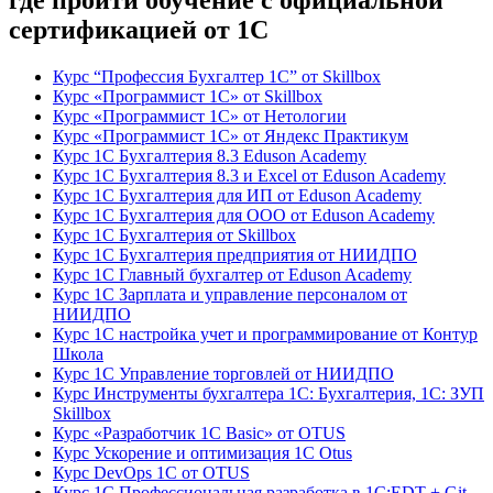
где пройти обучение с официальной
сертификацией от 1С
Курс “Профессия Бухгалтер 1С” от Skillbox
Курс «Программист 1С» от Skillbox
Курс «Программист 1С» от Нетологии
Курс «Программист 1С» от Яндекс Практикум
Курс 1С Бухгалтерия 8.3 Eduson Academy
Курс 1С Бухгалтерия 8.3 и Excel от Eduson Academy
Курс 1С Бухгалтерия для ИП от Eduson Academy
Курс 1С Бухгалтерия для ООО от Eduson Academy
Курс 1С Бухгалтерия от Skillbox
Курс 1С Бухгалтерия предприятия от НИИДПО
Курс 1С Главный бухгалтер от Eduson Academy
Курс 1С Зарплата и управление персоналом от
НИИДПО
Курс 1С настройка учет и программирование от Контур
Школа
Курс 1С Управление торговлей от НИИДПО
Курс Инструменты бухгалтера 1С: Бухгалтерия, 1С: ЗУП
Skillbox
Курс «Разработчик 1С Basic» от OTUS
Курс Ускорение и оптимизация 1С Otus
Курс DevOps 1С от OTUS
Курс 1С Профессиональная разработка в 1С:EDT + Git