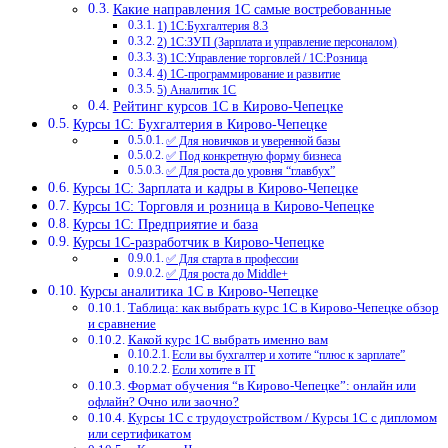
Какие направления 1С самые востребованные
1) 1С:Бухгалтерия 8.3
2) 1С:ЗУП (Зарплата и управление персоналом)
3) 1С:Управление торговлей / 1С:Розница
4) 1С-программирование и развитие
5) Аналитик 1С
Рейтинг курсов 1С в Кирово-Чепецке
Курсы 1С: Бухгалтерия в Кирово-Чепецке
✅ Для новичков и уверенной базы
✅ Под конкретную форму бизнеса
✅ Для роста до уровня “главбух”
Курсы 1С: Зарплата и кадры в Кирово-Чепецке
Курсы 1С: Торговля и розница в Кирово-Чепецке
Курсы 1С: Предприятие и база
Курсы 1С-разработчик в Кирово-Чепецке
✅ Для старта в профессии
✅ Для роста до Middle+
Курсы аналитика 1С в Кирово-Чепецке
Таблица: как выбрать курс 1С в Кирово-Чепецке обзор
и сравнение
Какой курс 1С выбрать именно вам
Если вы бухгалтер и хотите “плюс к зарплате”
Если хотите в IT
Формат обучения “в Кирово-Чепецке”: онлайн или
офлайн? Очно или заочно?
Курсы 1С с трудоустройством / Курсы 1С с дипломом
или сертификатом