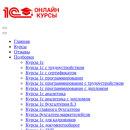
Перейти
к
содержимому
(нажмите
Enter)
Курсы 1С
Курсы 1С официальная сертификация
Главная
Курсы
Отзывы
Подборки
Курсы 1с
Курсы 1с с трудоустройством
Курсы 1с с сертификатом
Курсы 1с программирование
Курсы 1с программирование с трудоустройством
Курсы 1с программирование с дипломом
Курсы 1с аналитика
Курсы 1с аналитика с дипломом
Курсы 1с бухгалтерия 8.3
Курсы главного бухгалтера
Курсы бухгалтер-маркетплейсов
Курсы 1с для кадровиков
Курсы 1с документооборот