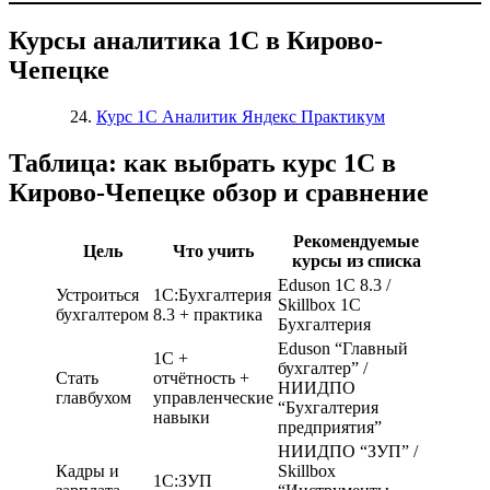
Курсы аналитика 1С в Кирово-
Чепецке
Курс 1С Аналитик Яндекс Практикум
Таблица: как выбрать курс 1С в
Кирово-Чепецке обзор и сравнение
Рекомендуемые
Цель
Что учить
курсы из списка
Eduson 1С 8.3 /
Устроиться
1С:Бухгалтерия
Skillbox 1С
бухгалтером
8.3 + практика
Бухгалтерия
Eduson “Главный
1С +
бухгалтер” /
Стать
отчётность +
НИИДПО
главбухом
управленческие
“Бухгалтерия
навыки
предприятия”
НИИДПО “ЗУП” /
Кадры и
Skillbox
1С:ЗУП