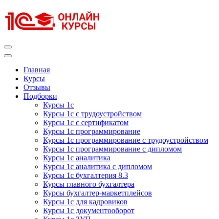
Перейти
к
содержимому
(нажмите
Enter)
Курсы 1С
Курсы 1С официальная сертификация
Главная
Курсы
Отзывы
Подборки
Курсы 1с
Курсы 1с с трудоустройством
Курсы 1с с сертификатом
Курсы 1с программирование
Курсы 1с программирование с трудоустройством
Курсы 1с программирование с дипломом
Курсы 1с аналитика
Курсы 1с аналитика с дипломом
Курсы 1с бухгалтерия 8.3
Курсы главного бухгалтера
Курсы бухгалтер-маркетплейсов
Курсы 1с для кадровиков
Курсы 1с документооборот