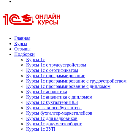
Курсы 1С
Курсы 1С официальная сертификация
Главная
Курсы
Отзывы
Подборки
Курсы 1с
Курсы 1с с трудоустройством
Курсы 1с с сертификатом
Курсы 1с программирование
Курсы 1с программирование с трудоустройством
Курсы 1с программирование с дипломом
Курсы 1с аналитика
Курсы 1с аналитика с дипломом
Курсы 1с бухгалтерия 8.3
Курсы главного бухгалтера
Курсы бухгалтер-маркетплейсов
Курсы 1с для кадровиков
Курсы 1с документооборот
Курсы 1с ЗУП