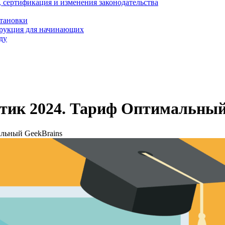
, сертификация и изменения законодательства
становки
трукция для начинающих
ду
итик 2024. Тариф Оптимальный
альный GeekBrains