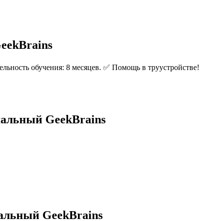
eekBrains
ельность обучения: 8 месяцев. ✅ Помощь в труустройстве!
мальный GeekBrains
мальный GeekBrains