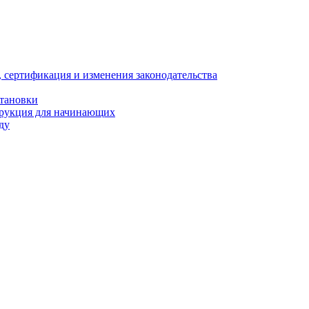
, сертификация и изменения законодательства
становки
трукция для начинающих
ду