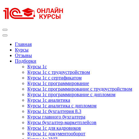
Перейти
к
содержимому
(нажмите
Enter)
Курсы 1С
Курсы 1С официальная сертификация
Главная
Курсы
Отзывы
Подборки
Курсы 1с
Курсы 1с с трудоустройством
Курсы 1с с сертификатом
Курсы 1с программирование
Курсы 1с программирование с трудоустройством
Курсы 1с программирование с дипломом
Курсы 1с аналитика
Курсы 1с аналитика с дипломом
Курсы 1с бухгалтерия 8.3
Курсы главного бухгалтера
Курсы бухгалтер-маркетплейсов
Курсы 1с для кадровиков
Курсы 1с документооборот