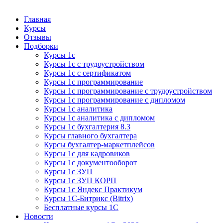
Курсы 1С
Курсы 1С официальная сертификация
Главная
Курсы
Отзывы
Подборки
Курсы 1с
Курсы 1с с трудоустройством
Курсы 1с с сертификатом
Курсы 1с программирование
Курсы 1с программирование с трудоустройством
Курсы 1с программирование с дипломом
Курсы 1с аналитика
Курсы 1с аналитика с дипломом
Курсы 1с бухгалтерия 8.3
Курсы главного бухгалтера
Курсы бухгалтер-маркетплейсов
Курсы 1с для кадровиков
Курсы 1с документооборот
Курсы 1с ЗУП
Курсы 1с ЗУП КОРП
Курсы 1с Яндекс Практикум
Курсы 1С-Битрикс (Bitrix)
Бесплатные курсы 1С
Новости