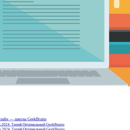
нлайн — школы GeekBrains
ик 2024. Тариф Оптимальный GeekBrains
к 2024. Тариф Оптимальный GeekBrains