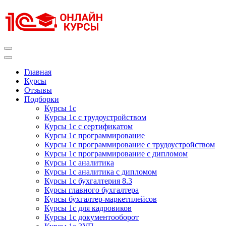
Перейти
к
содержимому
(нажмите
Enter)
Курсы 1С
Курсы 1С официальная сертификация
Главная
Курсы
Отзывы
Подборки
Курсы 1с
Курсы 1с с трудоустройством
Курсы 1с с сертификатом
Курсы 1с программирование
Курсы 1с программирование с трудоустройством
Курсы 1с программирование с дипломом
Курсы 1с аналитика
Курсы 1с аналитика с дипломом
Курсы 1с бухгалтерия 8.3
Курсы главного бухгалтера
Курсы бухгалтер-маркетплейсов
Курсы 1с для кадровиков
Курсы 1с документооборот