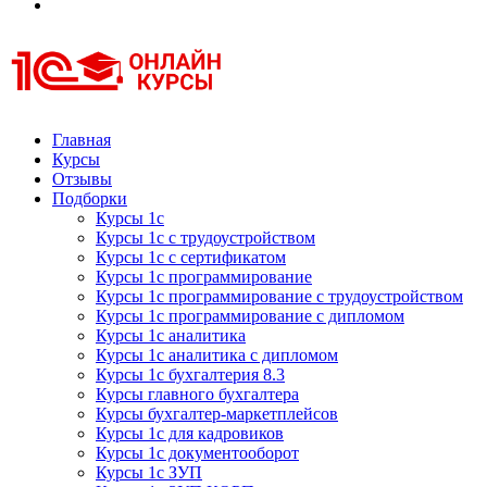
Курсы 1С
Курсы 1С официальная сертификация
Главная
Курсы
Отзывы
Подборки
Курсы 1с
Курсы 1с с трудоустройством
Курсы 1с с сертификатом
Курсы 1с программирование
Курсы 1с программирование с трудоустройством
Курсы 1с программирование с дипломом
Курсы 1с аналитика
Курсы 1с аналитика с дипломом
Курсы 1с бухгалтерия 8.3
Курсы главного бухгалтера
Курсы бухгалтер-маркетплейсов
Курсы 1с для кадровиков
Курсы 1с документооборот
Курсы 1с ЗУП