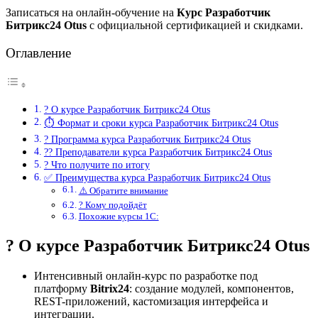
Записаться на онлайн-обучение на
Курс Разработчик
Битрикс24 Otus
с официальной сертификацией и скидками.
Оглавление
? О курсе Разработчик Битрикс24 Otus
⏱ Формат и сроки курса Разработчик Битрикс24 Otus
? Программа курса Разработчик Битрикс24 Otus
?‍? Преподаватели курса Разработчик Битрикс24 Otus
? Что получите по итогу
✅ Преимущества курса Разработчик Битрикс24 Otus
⚠️ Обратите внимание
? Кому подойдёт
Похожие курсы 1С:
? О курсе Разработчик Битрикс24 Otus
Интенсивный онлайн-курс по разработке под
платформу
Bitrix24
: создание модулей, компонентов,
REST-приложений, кастомизация интерфейса и
интеграции.