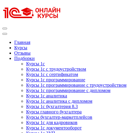
Перейти
к
содержимому
(нажмите
Enter)
Курсы 1С
Курсы 1С официальная сертификация
Главная
Курсы
Отзывы
Подборки
Курсы 1с
Курсы 1с с трудоустройством
Курсы 1с с сертификатом
Курсы 1с программирование
Курсы 1с программирование с трудоустройством
Курсы 1с программирование с дипломом
Курсы 1с аналитика
Курсы 1с аналитика с дипломом
Курсы 1с бухгалтерия 8.3
Курсы главного бухгалтера
Курсы бухгалтер-маркетплейсов
Курсы 1с для кадровиков
Курсы 1с документооборот