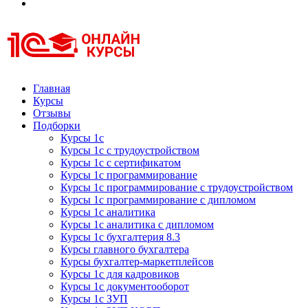
Курсы 1С
Курсы 1С официальная сертификация
Главная
Курсы
Отзывы
Подборки
Курсы 1с
Курсы 1с с трудоустройством
Курсы 1с с сертификатом
Курсы 1с программирование
Курсы 1с программирование с трудоустройством
Курсы 1с программирование с дипломом
Курсы 1с аналитика
Курсы 1с аналитика с дипломом
Курсы 1с бухгалтерия 8.3
Курсы главного бухгалтера
Курсы бухгалтер-маркетплейсов
Курсы 1с для кадровиков
Курсы 1с документооборот
Курсы 1с ЗУП