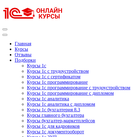
Перейти
к
содержимому
(нажмите
Enter)
Курсы 1С
Курсы 1С официальная сертификация
Главная
Курсы
Отзывы
Подборки
Курсы 1с
Курсы 1с с трудоустройством
Курсы 1с с сертификатом
Курсы 1с программирование
Курсы 1с программирование с трудоустройством
Курсы 1с программирование с дипломом
Курсы 1с аналитика
Курсы 1с аналитика с дипломом
Курсы 1с бухгалтерия 8.3
Курсы главного бухгалтера
Курсы бухгалтер-маркетплейсов
Курсы 1с для кадровиков
Курсы 1с документооборот