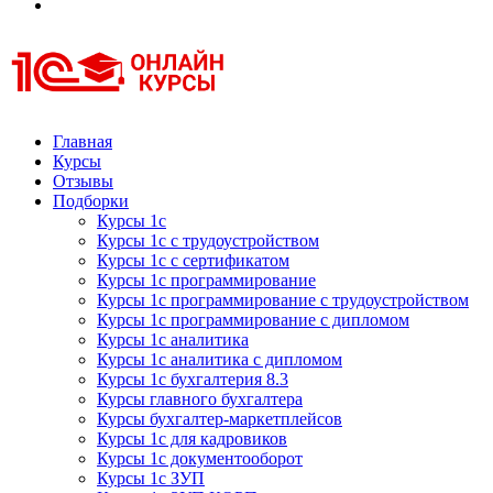
Курсы 1С
Курсы 1С официальная сертификация
Главная
Курсы
Отзывы
Подборки
Курсы 1с
Курсы 1с с трудоустройством
Курсы 1с с сертификатом
Курсы 1с программирование
Курсы 1с программирование с трудоустройством
Курсы 1с программирование с дипломом
Курсы 1с аналитика
Курсы 1с аналитика с дипломом
Курсы 1с бухгалтерия 8.3
Курсы главного бухгалтера
Курсы бухгалтер-маркетплейсов
Курсы 1с для кадровиков
Курсы 1с документооборот
Курсы 1с ЗУП