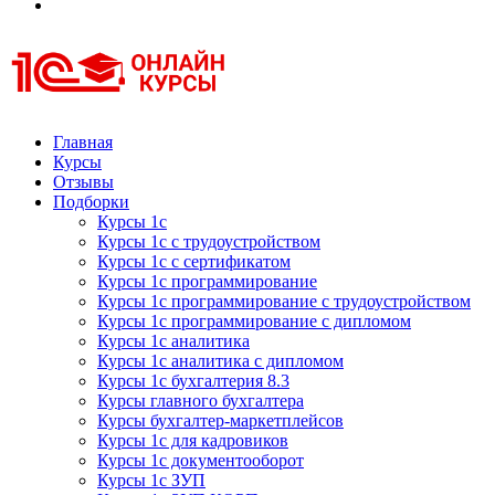
Курсы 1С
Курсы 1С официальная сертификация
Главная
Курсы
Отзывы
Подборки
Курсы 1с
Курсы 1с с трудоустройством
Курсы 1с с сертификатом
Курсы 1с программирование
Курсы 1с программирование с трудоустройством
Курсы 1с программирование с дипломом
Курсы 1с аналитика
Курсы 1с аналитика с дипломом
Курсы 1с бухгалтерия 8.3
Курсы главного бухгалтера
Курсы бухгалтер-маркетплейсов
Курсы 1с для кадровиков
Курсы 1с документооборот
Курсы 1с ЗУП