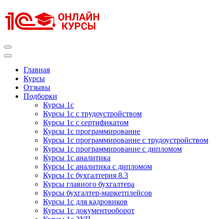
Перейти
к
содержимому
(нажмите
Enter)
Курсы 1С
Курсы 1С официальная сертификация
Главная
Курсы
Отзывы
Подборки
Курсы 1с
Курсы 1с с трудоустройством
Курсы 1с с сертификатом
Курсы 1с программирование
Курсы 1с программирование с трудоустройством
Курсы 1с программирование с дипломом
Курсы 1с аналитика
Курсы 1с аналитика с дипломом
Курсы 1с бухгалтерия 8.3
Курсы главного бухгалтера
Курсы бухгалтер-маркетплейсов
Курсы 1с для кадровиков
Курсы 1с документооборот