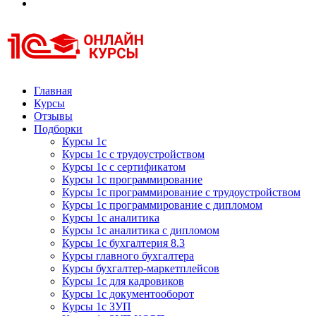
Курсы 1С
Курсы 1С официальная сертификация
Главная
Курсы
Отзывы
Подборки
Курсы 1с
Курсы 1с с трудоустройством
Курсы 1с с сертификатом
Курсы 1с программирование
Курсы 1с программирование с трудоустройством
Курсы 1с программирование с дипломом
Курсы 1с аналитика
Курсы 1с аналитика с дипломом
Курсы 1с бухгалтерия 8.3
Курсы главного бухгалтера
Курсы бухгалтер-маркетплейсов
Курсы 1с для кадровиков
Курсы 1с документооборот
Курсы 1с ЗУП