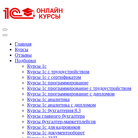
Перейти
к
содержимому
(нажмите
Enter)
Курсы 1С
Курсы 1С официальная сертификация
Главная
Курсы
Отзывы
Подборки
Курсы 1с
Курсы 1с с трудоустройством
Курсы 1с с сертификатом
Курсы 1с программирование
Курсы 1с программирование с трудоустройством
Курсы 1с программирование с дипломом
Курсы 1с аналитика
Курсы 1с аналитика с дипломом
Курсы 1с бухгалтерия 8.3
Курсы главного бухгалтера
Курсы бухгалтер-маркетплейсов
Курсы 1с для кадровиков
Курсы 1с документооборот