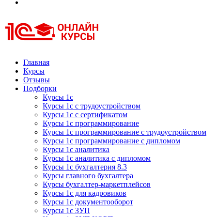
Курсы 1С
Курсы 1С официальная сертификация
Главная
Курсы
Отзывы
Подборки
Курсы 1с
Курсы 1с с трудоустройством
Курсы 1с с сертификатом
Курсы 1с программирование
Курсы 1с программирование с трудоустройством
Курсы 1с программирование с дипломом
Курсы 1с аналитика
Курсы 1с аналитика с дипломом
Курсы 1с бухгалтерия 8.3
Курсы главного бухгалтера
Курсы бухгалтер-маркетплейсов
Курсы 1с для кадровиков
Курсы 1с документооборот
Курсы 1с ЗУП