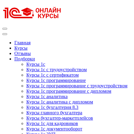
Перейти
к
содержимому
(нажмите
Enter)
Курсы 1С
Курсы 1С официальная сертификация
Главная
Курсы
Отзывы
Подборки
Курсы 1с
Курсы 1с с трудоустройством
Курсы 1с с сертификатом
Курсы 1с программирование
Курсы 1с программирование с трудоустройством
Курсы 1с программирование с дипломом
Курсы 1с аналитика
Курсы 1с аналитика с дипломом
Курсы 1с бухгалтерия 8.3
Курсы главного бухгалтера
Курсы бухгалтер-маркетплейсов
Курсы 1с для кадровиков
Курсы 1с документооборот