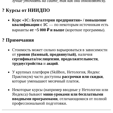
лучше уточнять на сайте, так как они обновляются).
? Курсы от
НИИДПО
Курс «1С: Бухгалтерия предприятия» / повышение
квалификации с 1С
— по некоторым источникам есть
варианты
от ~5 000 ₽ и выше
(короткие программы).
? Примечания
Стоимость может сильно варьироваться в зависимости
от
уровня (базовый, продвинутый)
, наличия
сертификата/гослицензии
,
продолжительности
,
трудоустройства
и
акций
.
У крупных платформ (Skillbox, Нетология, Яндекс
Практикум) часто доступны
рассрочки или скидки
,
которые уменьшают месячный платеж.
Некоторые курсы (например вводные у Нетологии или
Яндекса) бывают
мини-уроками или бесплатными
вводными программами
, отличающимися от полной
профессиональной подготовки.