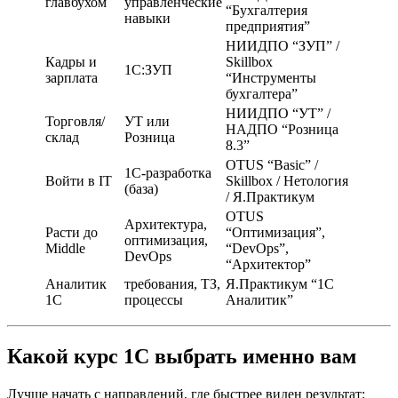
главбухом
управленческие
“Бухгалтерия
навыки
предприятия”
НИИДПО “ЗУП” /
Кадры и
Skillbox
1С:ЗУП
зарплата
“Инструменты
бухгалтера”
НИИДПО “УТ” /
Торговля/
УТ или
НАДПО “Розница
склад
Розница
8.3”
OTUS “Basic” /
1С-разработка
Войти в IT
Skillbox / Нетология
(база)
/ Я.Практикум
OTUS
Архитектура,
Расти до
“Оптимизация”,
оптимизация,
Middle
“DevOps”,
DevOps
“Архитектор”
Аналитик
требования, ТЗ,
Я.Практикум “1С
1С
процессы
Аналитик”
Какой курс 1С выбрать именно вам
Лучше начать с направлений, где быстрее виден результат: