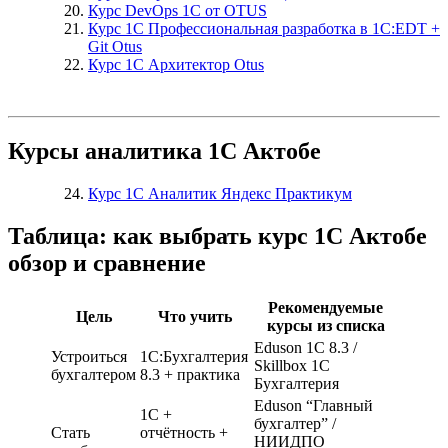
Курс DevOps 1С от OTUS
Курс 1С Профессиональная разработка в 1С:EDT +
Git Otus
Курс 1С Архитектор Otus
Курсы аналитика 1С Актобе
Курс 1С Аналитик Яндекс Практикум
Таблица: как выбрать курс 1С Актобе
обзор и сравнение
Рекомендуемые
Цель
Что учить
курсы из списка
Eduson 1С 8.3 /
Устроиться
1С:Бухгалтерия
Skillbox 1С
бухгалтером
8.3 + практика
Бухгалтерия
Eduson “Главный
1С +
бухгалтер” /
Стать
отчётность +
НИИДПО