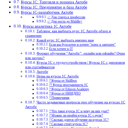
Курсы 1С: Торговля и розница Актобе
Курсы 1С: Предприятие и база Актобе
Курсы 1С-разработчик Актобе
✅ Для старта в профессии
✅ Для роста до Middle+
Курсы аналитика 1С Актобе
Таблица: как выбрать курс 1С Актобе обзор и
сравнение
Какой курс 1С выбрать именно вам
Если вы бухгалтер и хотите “плюс к зарплате”
Если хотите в IT
Формат обучения “Актобе”: онлайн или офлайн? Очно
или заочно?
Курсы 1С с трудоустройством / Курсы 1С с дипломом
или сертификатом
Актобе
Цены на курсы 1С Актобе
? Курсы от Skillbox
?‍? Курсы программиста 1С
? Курсы от Eduson Academy
? Курсы от НИИДПО
? Примечания
Часто задаваемые вопросы про обучение на курсах 1С
Актобе
? Что такое курсы 1С и чему на них учат?
? Можно ли пройти курсы 1С с нуля?
? Сколько длится обучение на курсах 1С?
? Сколько стоят курсы 1С?