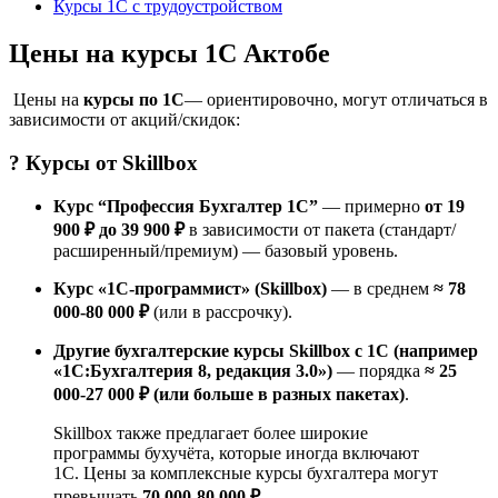
Курсы 1С с трудоустройством
Цены на курсы 1С Актобе
Цены на
курсы по 1С
— ориентировочно, могут отличаться в
зависимости от акций/скидок:
? Курсы от
Skillbox
Курс “Профессия Бухгалтер 1С”
— примерно
от 19
900 ₽ до 39 900 ₽
в зависимости от пакета (стандарт/
расширенный/премиум) — базовый уровень.
Курс «1С-программист» (Skillbox)
— в среднем
≈ 78
000-80 000 ₽
(или в рассрочку).
Другие бухгалтерские курсы Skillbox с 1С (например
«1С:Бухгалтерия 8, редакция 3.0»)
— порядка
≈ 25
000-27 000 ₽ (или больше в разных пакетах)
.
Skillbox также предлагает более широкие
программы бухучёта, которые иногда включают
1С. Цены за комплексные курсы бухгалтера могут
превышать
70 000-80 000 ₽
.