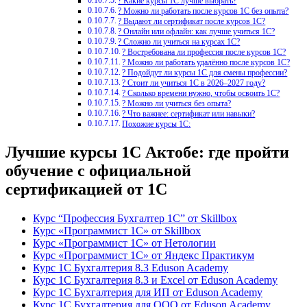
? Какие курсы 1С лучше выбрать?
? Можно ли работать после курсов 1С без опыта?
? Выдают ли сертификат после курсов 1С?
? Онлайн или офлайн: как лучше учиться 1С?
? Сложно ли учиться на курсах 1С?
? Востребована ли профессия после курсов 1С?
? Можно ли работать удалённо после курсов 1С?
? Подойдут ли курсы 1С для смены профессии?
? Стоит ли учиться 1С в 2026–2027 году?
? Сколько времени нужно, чтобы освоить 1С?
? Можно ли учиться без опыта?
? Что важнее: сертификат или навыки?
Похожие курсы 1С:
Лучшие курсы 1С Актобе: где пройти
обучение с официальной
сертификацией от 1С
Курс “Профессия Бухгалтер 1С” от Skillbox
Курс «Программист 1С» от Skillbox
Курс «Программист 1С» от Нетологии
Курс «Программист 1С» от Яндекс Практикум
Курс 1С Бухгалтерия 8.3 Eduson Academy
Курс 1С Бухгалтерия 8.3 и Excel от Eduson Academy
Курс 1С Бухгалтерия для ИП от Eduson Academy
Курс 1С Бухгалтерия для ООО от Eduson Academy