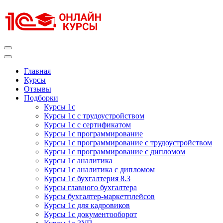
Перейти
к
содержимому
(нажмите
Enter)
Курсы 1С
Курсы 1С официальная сертификация
Главная
Курсы
Отзывы
Подборки
Курсы 1с
Курсы 1с с трудоустройством
Курсы 1с с сертификатом
Курсы 1с программирование
Курсы 1с программирование с трудоустройством
Курсы 1с программирование с дипломом
Курсы 1с аналитика
Курсы 1с аналитика с дипломом
Курсы 1с бухгалтерия 8.3
Курсы главного бухгалтера
Курсы бухгалтер-маркетплейсов
Курсы 1с для кадровиков
Курсы 1с документооборот