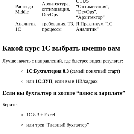
OTUS
Архитектура,
Расти до
“Оптимизация”,
оптимизация,
Middle
“DevOps”,
DevOps
“Архитектор”
Аналитик
требования, ТЗ,
Я.Практикум “1С
1С
процессы
Аналитик”
Какой курс 1С выбрать именно вам
Лучше начать с направлений, где быстрее виден результат:
1С:Бухгалтерия 8.3
(самый понятный старт)
или
1С:ЗУП
, если вы в HR/кадрах
Если вы бухгалтер и хотите “плюс к зарплате”
Берите:
1С 8.3 + Excel
или трек “Главный бухгалтер”