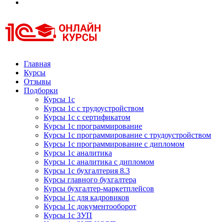
Курсы 1С
Курсы 1С официальная сертификация
Главная
Курсы
Отзывы
Подборки
Курсы 1с
Курсы 1с с трудоустройством
Курсы 1с с сертификатом
Курсы 1с программирование
Курсы 1с программирование с трудоустройством
Курсы 1с программирование с дипломом
Курсы 1с аналитика
Курсы 1с аналитика с дипломом
Курсы 1с бухгалтерия 8.3
Курсы главного бухгалтера
Курсы бухгалтер-маркетплейсов
Курсы 1с для кадровиков
Курсы 1с документооборот
Курсы 1с ЗУП