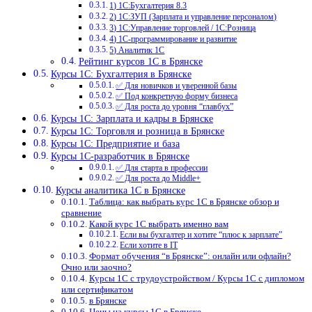
1) 1С:Бухгалтерия 8.3
2) 1С:ЗУП (Зарплата и управление персоналом)
3) 1С:Управление торговлей / 1С:Розница
4) 1С-программирование и развитие
5) Аналитик 1С
Рейтинг курсов 1С в Брянске
Курсы 1С: Бухгалтерия в Брянске
✅ Для новичков и уверенной базы
✅ Под конкретную форму бизнеса
✅ Для роста до уровня “главбух”
Курсы 1С: Зарплата и кадры в Брянске
Курсы 1С: Торговля и розница в Брянске
Курсы 1С: Предприятие и база
Курсы 1С-разработчик в Брянске
✅ Для старта в профессии
✅ Для роста до Middle+
Курсы аналитика 1С в Брянске
Таблица: как выбрать курс 1С в Брянске обзор и
сравнение
Какой курс 1С выбрать именно вам
Если вы бухгалтер и хотите “плюс к зарплате”
Если хотите в IT
Формат обучения “в Брянске”: онлайн или офлайн?
Очно или заочно?
Курсы 1С с трудоустройством / Курсы 1С с дипломом
или сертификатом
в Брянске
Цены на курсы 1С в Брянске