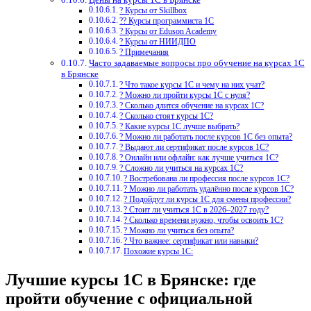
? Курсы от Skillbox
?‍? Курсы программиста 1С
? Курсы от Eduson Academy
? Курсы от НИИДПО
? Примечания
Часто задаваемые вопросы про обучение на курсах 1С
в Брянске
? Что такое курсы 1С и чему на них учат?
? Можно ли пройти курсы 1С с нуля?
? Сколько длится обучение на курсах 1С?
? Сколько стоят курсы 1С?
? Какие курсы 1С лучше выбрать?
? Можно ли работать после курсов 1С без опыта?
? Выдают ли сертификат после курсов 1С?
? Онлайн или офлайн: как лучше учиться 1С?
? Сложно ли учиться на курсах 1С?
? Востребована ли профессия после курсов 1С?
? Можно ли работать удалённо после курсов 1С?
? Подойдут ли курсы 1С для смены профессии?
? Стоит ли учиться 1С в 2026–2027 году?
? Сколько времени нужно, чтобы освоить 1С?
? Можно ли учиться без опыта?
? Что важнее: сертификат или навыки?
Похожие курсы 1С:
Лучшие курсы 1С в Брянске: где
пройти обучение с официальной