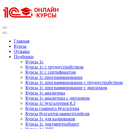
Перейти
к
содержимому
(нажмите
Enter)
Курсы 1С
Курсы 1С официальная сертификация
Главная
Курсы
Отзывы
Подборки
Курсы 1с
Курсы 1с с трудоустройством
Курсы 1с с сертификатом
Курсы 1с программирование
Курсы 1с программирование с трудоустройством
Курсы 1с программирование с дипломом
Курсы 1с аналитика
Курсы 1с аналитика с дипломом
Курсы 1с бухгалтерия 8.3
Курсы главного бухгалтера
Курсы бухгалтер-маркетплейсов
Курсы 1с для кадровиков
Курсы 1с документооборот