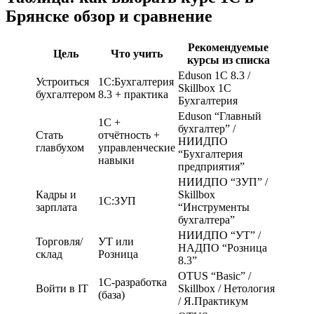
Брянске обзор и сравнение
Рекомендуемые
Цель
Что учить
курсы из списка
Eduson 1С 8.3 /
Устроиться
1С:Бухгалтерия
Skillbox 1С
бухгалтером
8.3 + практика
Бухгалтерия
Eduson “Главный
1С +
бухгалтер” /
Стать
отчётность +
НИИДПО
главбухом
управленческие
“Бухгалтерия
навыки
предприятия”
НИИДПО “ЗУП” /
Кадры и
Skillbox
1С:ЗУП
зарплата
“Инструменты
бухгалтера”
НИИДПО “УТ” /
Торговля/
УТ или
НАДПО “Розница
склад
Розница
8.3”
OTUS “Basic” /
1С-разработка
Войти в IT
Skillbox / Нетология
(база)
/ Я.Практикум