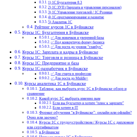
1) 1С:Бухгалтерия 8.3
2) 1С:ЗУП (Зарплата и управление персоналом)
3) 1С:Управление торговлей / 1С:Розница
4) 1С-программирование и развитие
5) Аналитик 1С
Рейтинг курсов 1С в Буйнакске
Курсы 1С: Бухгалтерия в Буйнакске
✅ Для новичков и уверенной базы
✅ Под конкретную форму бизнеса
✅ Для роста до уровня “главбух”
Курсы 1С: Зарплата и кадры в Буйнакске
Курсы 1С: Торговля и розница в Буйнакске
Курсы 1С: Предприятие и база
Курсы 1С-разработчик в Буйнакске
✅ Для старта в профессии
✅ Для роста до Middle+
Курсы аналитика 1С в Буйнакске
Таблица: как выбрать курс 1С в Буйнакске обзор и
сравнение
Какой курс 1С выбрать именно вам
Если вы бухгалтер и хотите “плюс к зарплате”
Если хотите в IT
Формат обучения “в Буйнакске”: онлайн или офлайн?
Очно или заочно?
Курсы 1С с трудоустройством / Курсы 1С с дипломом
или сертификатом
в Буйнакске
Цены на курсы 1С в Буйнакске