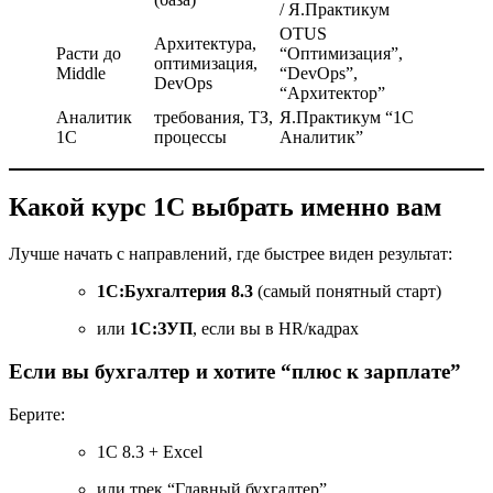
/ Я.Практикум
OTUS
Архитектура,
Расти до
“Оптимизация”,
оптимизация,
Middle
“DevOps”,
DevOps
“Архитектор”
Аналитик
требования, ТЗ,
Я.Практикум “1С
1С
процессы
Аналитик”
Какой курс 1С выбрать именно вам
Лучше начать с направлений, где быстрее виден результат:
1С:Бухгалтерия 8.3
(самый понятный старт)
или
1С:ЗУП
, если вы в HR/кадрах
Если вы бухгалтер и хотите “плюс к зарплате”
Берите:
1С 8.3 + Excel
или трек “Главный бухгалтер”