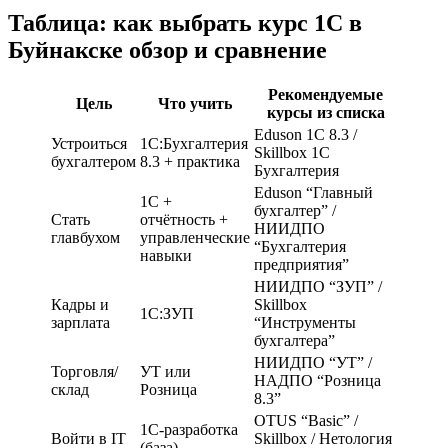
Таблица: как выбрать курс 1С в
Буйнакске обзор и сравнение
Рекомендуемые
Цель
Что учить
курсы из списка
Eduson 1С 8.3 /
Устроиться
1С:Бухгалтерия
Skillbox 1С
бухгалтером
8.3 + практика
Бухгалтерия
Eduson “Главный
1С +
бухгалтер” /
Стать
отчётность +
НИИДПО
главбухом
управленческие
“Бухгалтерия
навыки
предприятия”
НИИДПО “ЗУП” /
Кадры и
Skillbox
1С:ЗУП
зарплата
“Инструменты
бухгалтера”
НИИДПО “УТ” /
Торговля/
УТ или
НАДПО “Розница
склад
Розница
8.3”
OTUS “Basic” /
1С-разработка
Войти в IT
Skillbox / Нетология
(база)