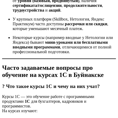
от
уровня (базовый, продвинутый)
, наличия
сертификата/гослицензии
,
продолжительности
,
трудоустройства
и
акций
.
У крупных платформ (Skillbox, Нетология, Яндекс
Практикум) часто доступны
рассрочки или скидки
,
которые уменьшают месячный платеж.
Некоторые курсы (например вводные у Нетологии или
Яндекса) бывают
мини-уроками или бесплатными
вводными программами
, отличающимися от полной
профессиональной подготовки.
Часто задаваемые вопросы про
обучение на курсах 1С в Буйнакске
? Что такое курсы 1С и чему на них учат?
Курсы 1С — это обучение работе с программными
продуктами
1С
для бухгалтеров, кадровиков и
программистов.
На курсах изучают: