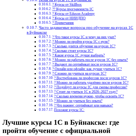
? Курсы от Skillbox
?‍? Курсы программиста 1С
? Курсы от Eduson Academy
? Курсы от НИИДПО
? Примечания
Часто задаваемые вопросы про обучение на курсах 1С
в Буйнакске
? Что такое курсы 1С и чему на них учат?
? Можно ли пройти курсы 1С с нуля?
? Сколько длится обучение на курсах 1С?
? Сколько стоят курсы 1С?
? Какие курсы 1С лучше выбрать?
? Можно ли работать после курсов 1С без опыта?
? Выдают ли сертификат после курсов 1С?
? Онлайн или офлайн: как лучше учиться 1С?
? Сложно ли учиться на курсах 1С?
? Востребована ли профессия после курсов 1С?
? Можно ли работать удалённо после курсов 1С?
? Подойдут ли курсы 1С для смены профессии?
? Стоит ли учиться 1С в 2026–2027 году?
? Сколько времени нужно, чтобы освоить 1С?
? Можно ли учиться без опыта?
? Что важнее: сертификат или навыки?
Похожие курсы 1С:
Лучшие курсы 1С в Буйнакске: где
пройти обучение с официальной