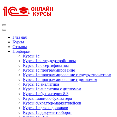
Перейти
к
содержимому
(нажмите
Enter)
Курсы 1С
Курсы 1С официальная сертификация
Главная
Курсы
Отзывы
Подборки
Курсы 1с
Курсы 1с с трудоустройством
Курсы 1с с сертификатом
Курсы 1с программирование
Курсы 1с программирование с трудоустройством
Курсы 1с программирование с дипломом
Курсы 1с аналитика
Курсы 1с аналитика с дипломом
Курсы 1с бухгалтерия 8.3
Курсы главного бухгалтера
Курсы бухгалтер-маркетплейсов
Курсы 1с для кадровиков
Курсы 1с документооборот