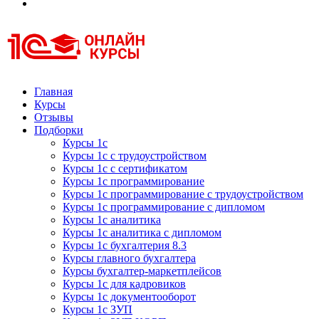
Курсы 1С
Курсы 1С официальная сертификация
Главная
Курсы
Отзывы
Подборки
Курсы 1с
Курсы 1с с трудоустройством
Курсы 1с с сертификатом
Курсы 1с программирование
Курсы 1с программирование с трудоустройством
Курсы 1с программирование с дипломом
Курсы 1с аналитика
Курсы 1с аналитика с дипломом
Курсы 1с бухгалтерия 8.3
Курсы главного бухгалтера
Курсы бухгалтер-маркетплейсов
Курсы 1с для кадровиков
Курсы 1с документооборот
Курсы 1с ЗУП