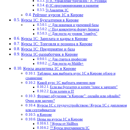
3) 1С:Управление торговлей / 1С:Розница
4) 1С-программирование и развитие
5) Аналитик 1С
Рейтинг курсов 1С в Кирове
Курсы 1С: Бухгалтерия в Кирове
✅ Для новичков и уверенной базы
✅ Под конкретную форму бизнеса
✅ Для роста до уровня “главбух”
Курсы 1С: Зарплата и кадры в Кирове
Курсы 1С: Торговля и розница в Кирове
Курсы 1С: Предприятие и база
Курсы 1С-разработчик в Кирове
✅ Для старта в профессии
✅ Для роста до Middle+
Курсы аналитика 1С в Кирове
Таблица: как выбрать курс 1С в Кирове обзор и
сравнение
Какой курс 1С выбрать именно вам
Если вы бухгалтер и хотите “плюс к зарплате”
Если хотите в IT
Формат обучения “в Кирове”: онлайн или офлайн?
Очно или заочно?
Курсы 1С с трудоустройством / Курсы 1С с дипломом
или сертификатом
в Кирове
Цены на курсы 1С в Кирове
? Курсы от Skillbox
?‍? Курсы программиста 1С