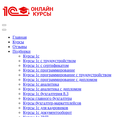
Перейти
к
содержимому
(нажмите
Enter)
Курсы 1С
Курсы 1С официальная сертификация
Главная
Курсы
Отзывы
Подборки
Курсы 1с
Курсы 1с с трудоустройством
Курсы 1с с сертификатом
Курсы 1с программирование
Курсы 1с программирование с трудоустройством
Курсы 1с программирование с дипломом
Курсы 1с аналитика
Курсы 1с аналитика с дипломом
Курсы 1с бухгалтерия 8.3
Курсы главного бухгалтера
Курсы бухгалтер-маркетплейсов
Курсы 1с для кадровиков
Курсы 1с документооборот