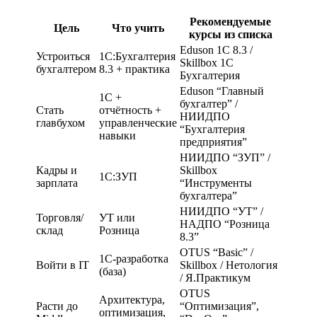
Рекомендуемые
Цель
Что учить
курсы из списка
Eduson 1С 8.3 /
Устроиться
1С:Бухгалтерия
Skillbox 1С
бухгалтером
8.3 + практика
Бухгалтерия
Eduson “Главный
1С +
бухгалтер” /
Стать
отчётность +
НИИДПО
главбухом
управленческие
“Бухгалтерия
навыки
предприятия”
НИИДПО “ЗУП” /
Кадры и
Skillbox
1С:ЗУП
зарплата
“Инструменты
бухгалтера”
НИИДПО “УТ” /
Торговля/
УТ или
НАДПО “Розница
склад
Розница
8.3”
OTUS “Basic” /
1С-разработка
Войти в IT
Skillbox / Нетология
(база)
/ Я.Практикум
OTUS
Архитектура,
Расти до
“Оптимизация”,
оптимизация,