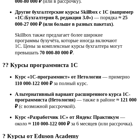
000-80 000 ₽
(или в рассрочку).
Другие бухгалтерские курсы Skillbox с 1С (например
«1С:Бухгалтерия 8, редакция 3.0»)
— порядка
≈ 25
000-27 000 ₽ (или больше в разных пакетах)
.
Skillbox также предлагает более широкие
программы бухучёта, которые иногда включают
1С. Цены за комплексные курсы бухгалтера могут
превышать
70 000-80 000 ₽
.
?‍? Курсы
программиста 1С
Курс «1С-программист» от Нетологии
— примерно
110 000-122 000 ₽
за полный курс.
Альтернативный вариант расширенного курса 1С-
программиста (Нетология)
— также в районе
≈ 121 000
₽
(с возможной рассрочкой).
Курс «Разработчик 1C» от Яндекс Практикум
—
около
≈ 110 000-122 000 ₽
за 6 месяцев (или рассрочка).
? Курсы от
Eduson Academy