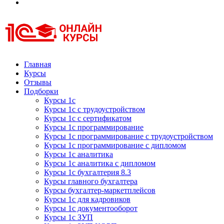
Курсы 1С
Курсы 1С официальная сертификация
Главная
Курсы
Отзывы
Подборки
Курсы 1с
Курсы 1с с трудоустройством
Курсы 1с с сертификатом
Курсы 1с программирование
Курсы 1с программирование с трудоустройством
Курсы 1с программирование с дипломом
Курсы 1с аналитика
Курсы 1с аналитика с дипломом
Курсы 1с бухгалтерия 8.3
Курсы главного бухгалтера
Курсы бухгалтер-маркетплейсов
Курсы 1с для кадровиков
Курсы 1с документооборот
Курсы 1с ЗУП