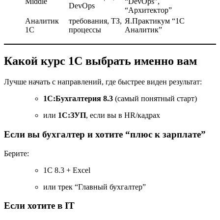
Middle
“DevOps”,
DevOps
“Архитектор”
Аналитик
требования, ТЗ,
Я.Практикум “1С
1С
процессы
Аналитик”
Какой курс 1С выбрать именно вам
Лучше начать с направлений, где быстрее виден результат:
1С:Бухгалтерия 8.3
(самый понятный старт)
или
1С:ЗУП
, если вы в HR/кадрах
Если вы бухгалтер и хотите “плюс к зарплате”
Берите:
1С 8.3 + Excel
или трек “Главный бухгалтер”
Если хотите в IT