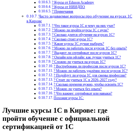
? Курсы от Eduson Academy
? Курсы от НИИДПО
? Примечания
Часто задаваемые вопросы про обучение на курсах 1С
в Кирове
? Что такое курсы 1С и чему на них учат?
? Можно ли пройти курсы 1С с нуля?
? Сколько длится обучение на курсах 1С?
? Сколько стоят курсы 1С?
? Какие курсы 1С лучше выбрать?
? Можно ли работать после курсов 1С без опыта?
? Выдают ли сертификат после курсов 1С?
? Онлайн или офлайн: как лучше учиться 1С?
? Сложно ли учиться на курсах 1С?
? Востребована ли профессия после курсов 1С?
? Можно ли работать удалённо после курсов 1С?
? Подойдут ли курсы 1С для смены профессии?
? Стоит ли учиться 1С в 2026–2027 году?
? Сколько времени нужно, чтобы освоить 1С?
? Можно ли учиться без опыта?
? Что важнее: сертификат или навыки?
Похожие курсы 1С:
Лучшие курсы 1С в Кирове: где
пройти обучение с официальной
сертификацией от 1С