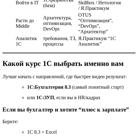
Войти в IT
Skillbox / Нетология
(база)
/ Я.Практикум
OTUS
Архитектура,
Расти до
“Оптимизация”,
оптимизация,
Middle
“DevOps”,
DevOps
“Архитектор”
Аналитик
требования, ТЗ,
Я.Практикум “1С
1С
процессы
Аналитик”
Какой курс 1С выбрать именно вам
Лучше начать с направлений, где быстрее виден результат:
1С:Бухгалтерия 8.3
(самый понятный старт)
или
1С:ЗУП
, если вы в HR/кадрах
Если вы бухгалтер и хотите “плюс к зарплате”
Берите:
1С 8.3 + Excel