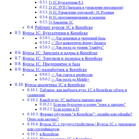
1) 1С:Бухгалтерия 8.3
2) 1С:ЗУП (Зарплата и управление персоналом)
3) 1С:Управление торговлей / 1С:Розница
4) 1С-программирование и развитие
5) Аналитик 1С
Рейтинг курсов 1С в Копейске
Курсы 1С: Бухгалтерия в Копейске
✅ Для новичков и уверенной базы
✅ Под конкретную форму бизнеса
✅ Для роста до уровня “главбух”
Курсы 1С: Зарплата и кадры в Копейске
Курсы 1С: Торговля и розница в Копейске
Курсы 1С: Предприятие и база
Курсы 1С-разработчик в Копейске
✅ Для старта в профессии
✅ Для роста до Middle+
Курсы аналитика 1С в Копейске
Таблица: как выбрать курс 1С в Копейске обзор и
сравнение
Какой курс 1С выбрать именно вам
Если вы бухгалтер и хотите “плюс к зарплате”
Если хотите в IT
Формат обучения “в Копейске”: онлайн или офлайн?
Очно или заочно?
Курсы 1С с трудоустройством / Курсы 1С с дипломом
или сертификатом
в Копейске
Цены на курсы 1С в Копейске