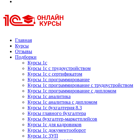
Курсы 1С
Курсы 1С официальная сертификация
Главная
Курсы
Отзывы
Подборки
Курсы 1с
Курсы 1с с трудоустройством
Курсы 1с с сертификатом
Курсы 1с программирование
Курсы 1с программирование с трудоустройством
Курсы 1с программирование с дипломом
Курсы 1с аналитика
Курсы 1с аналитика с дипломом
Курсы 1с бухгалтерия 8.3
Курсы главного бухгалтера
Курсы бухгалтер-маркетплейсов
Курсы 1с для кадровиков
Курсы 1с документооборот
Курсы 1с ЗУП