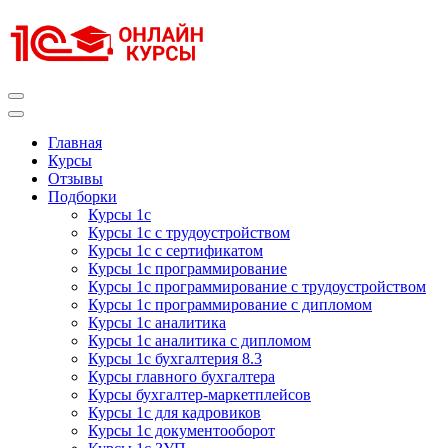
Перейти
к
содержимому
(нажмите
Enter)
Курсы 1С
Курсы 1С официальная сертификация
Главная
Курсы
Отзывы
Подборки
Курсы 1с
Курсы 1с с трудоустройством
Курсы 1с с сертификатом
Курсы 1с программирование
Курсы 1с программирование с трудоустройством
Курсы 1с программирование с дипломом
Курсы 1с аналитика
Курсы 1с аналитика с дипломом
Курсы 1с бухгалтерия 8.3
Курсы главного бухгалтера
Курсы бухгалтер-маркетплейсов
Курсы 1с для кадровиков
Курсы 1с документооборот