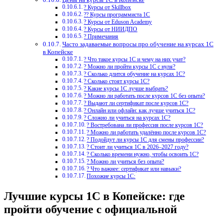
? Курсы от Skillbox
?‍? Курсы программиста 1С
? Курсы от Eduson Academy
? Курсы от НИИДПО
? Примечания
Часто задаваемые вопросы про обучение на курсах 1С
в Копейске
? Что такое курсы 1С и чему на них учат?
? Можно ли пройти курсы 1С с нуля?
? Сколько длится обучение на курсах 1С?
? Сколько стоят курсы 1С?
? Какие курсы 1С лучше выбрать?
? Можно ли работать после курсов 1С без опыта?
? Выдают ли сертификат после курсов 1С?
? Онлайн или офлайн: как лучше учиться 1С?
? Сложно ли учиться на курсах 1С?
? Востребована ли профессия после курсов 1С?
? Можно ли работать удалённо после курсов 1С?
? Подойдут ли курсы 1С для смены профессии?
? Стоит ли учиться 1С в 2026–2027 году?
? Сколько времени нужно, чтобы освоить 1С?
? Можно ли учиться без опыта?
? Что важнее: сертификат или навыки?
Похожие курсы 1С:
Лучшие курсы 1С в Копейске: где
пройти обучение с официальной