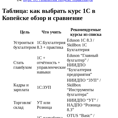
Таблица: как выбрать курс 1С в
Копейске обзор и сравнение
Рекомендуемые
Цель
Что учить
курсы из списка
Eduson 1С 8.3 /
Устроиться
1С:Бухгалтерия
Skillbox 1С
бухгалтером
8.3 + практика
Бухгалтерия
Eduson “Главный
1С +
бухгалтер” /
Стать
отчётность +
НИИДПО
главбухом
управленческие
“Бухгалтерия
навыки
предприятия”
НИИДПО “ЗУП” /
Кадры и
Skillbox
1С:ЗУП
зарплата
“Инструменты
бухгалтера”
НИИДПО “УТ” /
Торговля/
УТ или
НАДПО “Розница
склад
Розница
8.3”
OTUS “Basic” /
1С-разработка