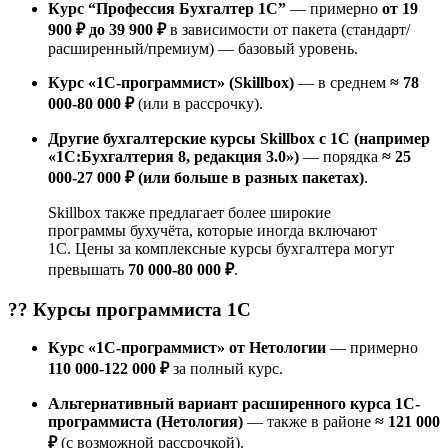
Курс “Профессия Бухгалтер 1С”
— примерно
от 19
900 ₽ до 39 900 ₽
в зависимости от пакета (стандарт/
расширенный/премиум) — базовый уровень.
Курс «1С-программист» (Skillbox)
— в среднем
≈ 78
000-80 000 ₽
(или в рассрочку).
Другие бухгалтерские курсы Skillbox с 1С (например
«1С:Бухгалтерия 8, редакция 3.0»)
— порядка
≈ 25
000-27 000 ₽ (или больше в разных пакетах)
.
Skillbox также предлагает более широкие
программы бухучёта, которые иногда включают
1С. Цены за комплексные курсы бухгалтера могут
превышать
70 000-80 000 ₽
.
?‍? Курсы
программиста 1С
Курс «1С-программист» от Нетологии
— примерно
110 000-122 000 ₽
за полный курс.
Альтернативный вариант расширенного курса 1С-
программиста (Нетология)
— также в районе
≈ 121 000
₽
(с возможной рассрочкой).