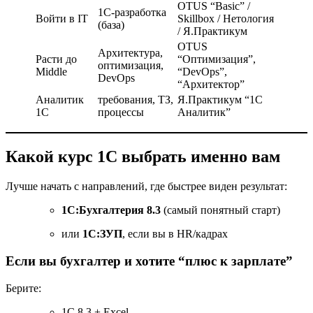
OTUS “Basic” /
1С-разработка
Войти в IT
Skillbox / Нетология
(база)
/ Я.Практикум
OTUS
Архитектура,
Расти до
“Оптимизация”,
оптимизация,
Middle
“DevOps”,
DevOps
“Архитектор”
Аналитик
требования, ТЗ,
Я.Практикум “1С
1С
процессы
Аналитик”
Какой курс 1С выбрать именно вам
Лучше начать с направлений, где быстрее виден результат:
1С:Бухгалтерия 8.3
(самый понятный старт)
или
1С:ЗУП
, если вы в HR/кадрах
Если вы бухгалтер и хотите “плюс к зарплате”
Берите:
1С 8.3 + Excel