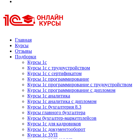
Курсы 1С
Курсы 1С официальная сертификация
Главная
Курсы
Отзывы
Подборки
Курсы 1с
Курсы 1с с трудоустройством
Курсы 1с с сертификатом
Курсы 1с программирование
Курсы 1с программирование с трудоустройством
Курсы 1с программирование с дипломом
Курсы 1с аналитика
Курсы 1с аналитика с дипломом
Курсы 1с бухгалтерия 8.3
Курсы главного бухгалтера
Курсы бухгалтер-маркетплейсов
Курсы 1с для кадровиков
Курсы 1с документооборот
Курсы 1с ЗУП