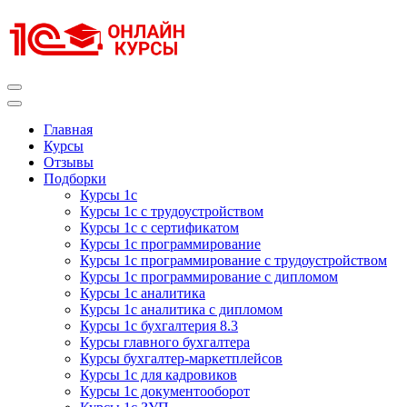
Перейти
к
содержимому
(нажмите
Enter)
Курсы 1С
Курсы 1С официальная сертификация
Главная
Курсы
Отзывы
Подборки
Курсы 1с
Курсы 1с с трудоустройством
Курсы 1с с сертификатом
Курсы 1с программирование
Курсы 1с программирование с трудоустройством
Курсы 1с программирование с дипломом
Курсы 1с аналитика
Курсы 1с аналитика с дипломом
Курсы 1с бухгалтерия 8.3
Курсы главного бухгалтера
Курсы бухгалтер-маркетплейсов
Курсы 1с для кадровиков
Курсы 1с документооборот