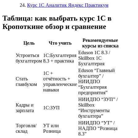
Курс 1С Аналитик Яндекс Практикум
Таблица: как выбрать курс 1С в
Кропоткине обзор и сравнение
Рекомендуемые
Цель
Что учить
курсы из списка
Eduson 1С 8.3 /
Устроиться
1С:Бухгалтерия
Skillbox 1С
бухгалтером
8.3 + практика
Бухгалтерия
Eduson “Главный
1С +
бухгалтер” /
Стать
отчётность +
НИИДПО
главбухом
управленческие
“Бухгалтерия
навыки
предприятия”
НИИДПО “ЗУП” /
Кадры и
Skillbox
1С:ЗУП
зарплата
“Инструменты
бухгалтера”
НИИДПО “УТ” /
Торговля/
УТ или
НАДПО “Розница
склад
Розница
8.3”