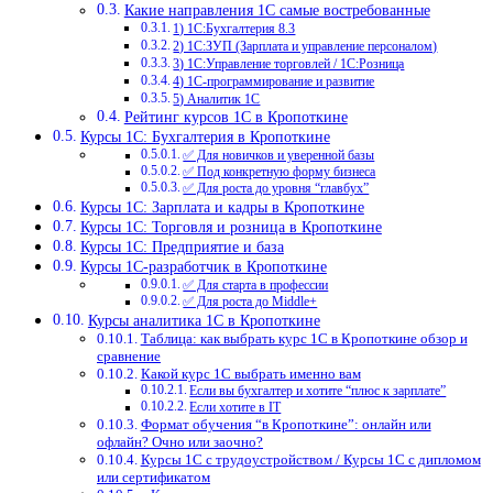
Какие направления 1С самые востребованные
1) 1С:Бухгалтерия 8.3
2) 1С:ЗУП (Зарплата и управление персоналом)
3) 1С:Управление торговлей / 1С:Розница
4) 1С-программирование и развитие
5) Аналитик 1С
Рейтинг курсов 1С в Кропоткине
Курсы 1С: Бухгалтерия в Кропоткине
✅ Для новичков и уверенной базы
✅ Под конкретную форму бизнеса
✅ Для роста до уровня “главбух”
Курсы 1С: Зарплата и кадры в Кропоткине
Курсы 1С: Торговля и розница в Кропоткине
Курсы 1С: Предприятие и база
Курсы 1С-разработчик в Кропоткине
✅ Для старта в профессии
✅ Для роста до Middle+
Курсы аналитика 1С в Кропоткине
Таблица: как выбрать курс 1С в Кропоткине обзор и
сравнение
Какой курс 1С выбрать именно вам
Если вы бухгалтер и хотите “плюс к зарплате”
Если хотите в IT
Формат обучения “в Кропоткине”: онлайн или
офлайн? Очно или заочно?
Курсы 1С с трудоустройством / Курсы 1С с дипломом
или сертификатом