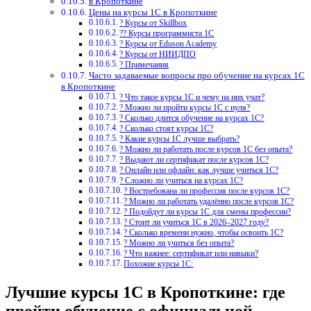
в Кропоткине
Цены на курсы 1С в Кропоткине
? Курсы от Skillbox
?‍? Курсы программиста 1С
? Курсы от Eduson Academy
? Курсы от НИИДПО
? Примечания
Часто задаваемые вопросы про обучение на курсах 1С
в Кропоткине
? Что такое курсы 1С и чему на них учат?
? Можно ли пройти курсы 1С с нуля?
? Сколько длится обучение на курсах 1С?
? Сколько стоят курсы 1С?
? Какие курсы 1С лучше выбрать?
? Можно ли работать после курсов 1С без опыта?
? Выдают ли сертификат после курсов 1С?
? Онлайн или офлайн: как лучше учиться 1С?
? Сложно ли учиться на курсах 1С?
? Востребована ли профессия после курсов 1С?
? Можно ли работать удалённо после курсов 1С?
? Подойдут ли курсы 1С для смены профессии?
? Стоит ли учиться 1С в 2026–2027 году?
? Сколько времени нужно, чтобы освоить 1С?
? Можно ли учиться без опыта?
? Что важнее: сертификат или навыки?
Похожие курсы 1С:
Лучшие курсы 1С в Кропоткине: где