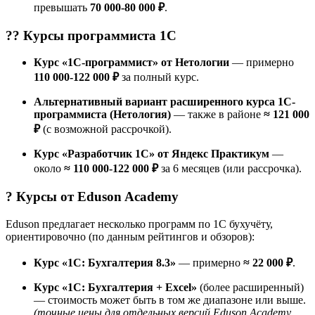
превышать
70 000-80 000 ₽
.
?‍? Курсы
программиста 1С
Курс «1С-программист» от Нетологии
— примерно
110 000-122 000 ₽
за полный курс.
Альтернативный вариант расширенного курса 1С-
программиста (Нетология)
— также в районе
≈ 121 000
₽
(с возможной рассрочкой).
Курс «Разработчик 1C» от Яндекс Практикум
—
около
≈ 110 000-122 000 ₽
за 6 месяцев (или рассрочка).
? Курсы от
Eduson Academy
Eduson предлагает несколько программ по 1С бухучёту,
ориентировочно (по данным рейтингов и обзоров):
Курс «1С: Бухгалтерия 8.3»
— примерно
≈ 22 000 ₽
.
Курс «1С: Бухгалтерия + Excel»
(более расширенный)
— стоимость может быть в том же диапазоне или выше.
(точные цены для отдельных версий Eduson Academy