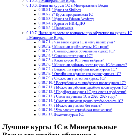
в Минеральные Воды
Цены на курсы 1С в Минеральные Воды
? Курсы от Skillbox
?‍? Курсы программиста 1С
? Курсы от Eduson Academy
? Курсы от НИИДПО
? Примечания
Часто задаваемые вопросы про обучение на курсах 1С
в Минеральные Воды
? Что такое курсы 1С и чему на них учат?
? Можно ли пройти курсы 1С с нуля?
? Сколько длится обучение на курсах 1С?
? Сколько стоят курсы 1С?
? Какие курсы 1С лучше выбрать?
? Можно ли работать после курсов 1С без опыта?
? Выдают ли сертификат после курсов 1С?
? Онлайн или офлайн: как лучше учиться 1С?
? Сложно ли учиться на курсах 1С?
? Востребована ли профессия после курсов 1С?
? Можно ли работать удалённо после курсов 1С?
? Подойдут ли курсы 1С для смены профессии?
? Стоит ли учиться 1С в 2026–2027 году?
? Сколько времени нужно, чтобы освоить 1С?
? Можно ли учиться без опыта?
? Что важнее: сертификат или навыки?
Похожие курсы 1С:
Лучшие курсы 1С в Минеральные