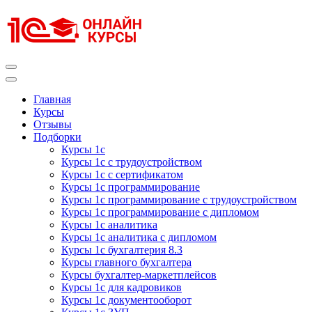
Перейти
к
содержимому
(нажмите
Enter)
Курсы 1С
Курсы 1С официальная сертификация
Главная
Курсы
Отзывы
Подборки
Курсы 1с
Курсы 1с с трудоустройством
Курсы 1с с сертификатом
Курсы 1с программирование
Курсы 1с программирование с трудоустройством
Курсы 1с программирование с дипломом
Курсы 1с аналитика
Курсы 1с аналитика с дипломом
Курсы 1с бухгалтерия 8.3
Курсы главного бухгалтера
Курсы бухгалтер-маркетплейсов
Курсы 1с для кадровиков
Курсы 1с документооборот