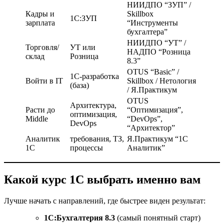
НИИДПО “ЗУП” /
Кадры и
Skillbox
1С:ЗУП
зарплата
“Инструменты
бухгалтера”
НИИДПО “УТ” /
Торговля/
УТ или
НАДПО “Розница
склад
Розница
8.3”
OTUS “Basic” /
1С-разработка
Войти в IT
Skillbox / Нетология
(база)
/ Я.Практикум
OTUS
Архитектура,
Расти до
“Оптимизация”,
оптимизация,
Middle
“DevOps”,
DevOps
“Архитектор”
Аналитик
требования, ТЗ,
Я.Практикум “1С
1С
процессы
Аналитик”
Какой курс 1С выбрать именно вам
Лучше начать с направлений, где быстрее виден результат:
1С:Бухгалтерия 8.3
(самый понятный старт)