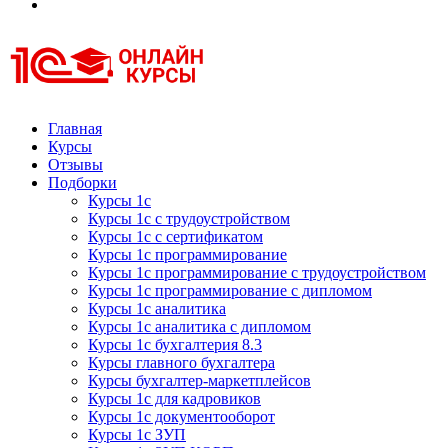
Курсы 1С
Курсы 1С официальная сертификация
Главная
Курсы
Отзывы
Подборки
Курсы 1с
Курсы 1с с трудоустройством
Курсы 1с с сертификатом
Курсы 1с программирование
Курсы 1с программирование с трудоустройством
Курсы 1с программирование с дипломом
Курсы 1с аналитика
Курсы 1с аналитика с дипломом
Курсы 1с бухгалтерия 8.3
Курсы главного бухгалтера
Курсы бухгалтер-маркетплейсов
Курсы 1с для кадровиков
Курсы 1с документооборот
Курсы 1с ЗУП