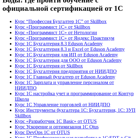
Воды: где пройти обучение с
официальной сертификацией от 1С
Курс “Профессия Бухгалтер 1С” от Skillbox
Курс «Программист 1С» от Skillbox
Курс «Программист 1С» от Нетологии
Курс «Программист 1С» от Яндекс Практикум
Курс 1С Бухгалтерия 8.3 Eduson Academy
Курс 1С Бухгалтерия 8.3 и Excel от Eduson Academy
Курс 1С Бухгалтерия для ИП от Eduson Academy
Курс 1С Бухгалтерия для ООО от Eduson Academy
Курс 1С Бухгалтерия от Skillbox
Курс 1С Бухгалтерия предприятия от НИИДПО
Курс 1С Главный бухгалтер от Eduson Academy
Курс 1С Зарплата и управление персоналом от
НИИДПО
Курс 1С настройка учет и программирование от Контур
Школа
Курс 1С Управление торговлей от НИИДПО
Курс Инструменты бухгалтера 1С: Бухгалтерия, 1С: ЗУП
Skillbox
Курс «Разработчик 1С Basic» от OTUS
Курс Ускорение и оптимизация 1С Otus
Курс DevOps 1С от OTUS
Курс 1С Профессиональная разработка в 1С:EDT + Git