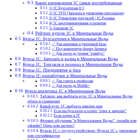
Какие направления 1С самые востребованные
1) 1С:Бухгалтерия 8.3
2) 1С:ЗУП (Зарплата и управление персоналом)
3) 1С:Управление торговлей / 1С:Розница
4) 1С-программирование и развитие
5) Аналитик 1С
Рейтинг курсов 1С в Минеральные Воды
Курсы 1С: Бухгалтерия в Минеральные Воды
✅ Для новичков и уверенной базы
✅ Под конкретную форму бизнеса
✅ Для роста до уровня “главбух”
Курсы 1С: Зарплата и кадры в Минеральные Воды
Курсы 1С: Торговля и розница в Минеральные Воды
Курсы 1С: Предприятие и база
Курсы 1С-разработчик в Минеральные Воды
✅ Для старта в профессии
✅ Для роста до Middle+
Курсы аналитика 1С в Минеральные Воды
Таблица: как выбрать курс 1С в Минеральные Воды
обзор и сравнение
Какой курс 1С выбрать именно вам
Если вы бухгалтер и хотите “плюс к зарплате”
Если хотите в IT
Формат обучения “в Минеральные Воды”: онлайн или
офлайн? Очно или заочно?
Курсы 1С с трудоустройством / Курсы 1С с дипломом
или сертификатом