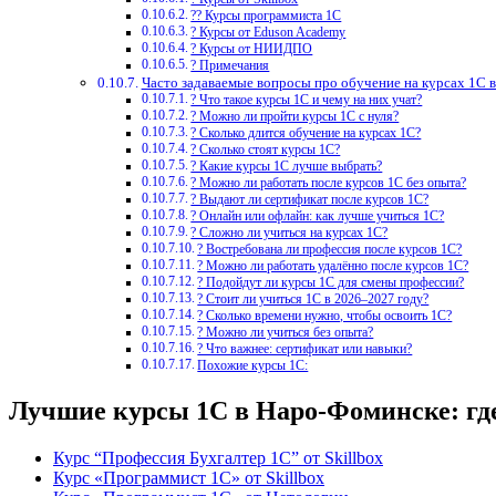
?‍? Курсы программиста 1С
? Курсы от Eduson Academy
? Курсы от НИИДПО
? Примечания
Часто задаваемые вопросы про обучение на курсах 1С 
? Что такое курсы 1С и чему на них учат?
? Можно ли пройти курсы 1С с нуля?
? Сколько длится обучение на курсах 1С?
? Сколько стоят курсы 1С?
? Какие курсы 1С лучше выбрать?
? Можно ли работать после курсов 1С без опыта?
? Выдают ли сертификат после курсов 1С?
? Онлайн или офлайн: как лучше учиться 1С?
? Сложно ли учиться на курсах 1С?
? Востребована ли профессия после курсов 1С?
? Можно ли работать удалённо после курсов 1С?
? Подойдут ли курсы 1С для смены профессии?
? Стоит ли учиться 1С в 2026–2027 году?
? Сколько времени нужно, чтобы освоить 1С?
? Можно ли учиться без опыта?
? Что важнее: сертификат или навыки?
Похожие курсы 1С:
Лучшие курсы 1С в Наро-Фоминске: где
Курс “Профессия Бухгалтер 1С” от Skillbox
Курс «Программист 1С» от Skillbox