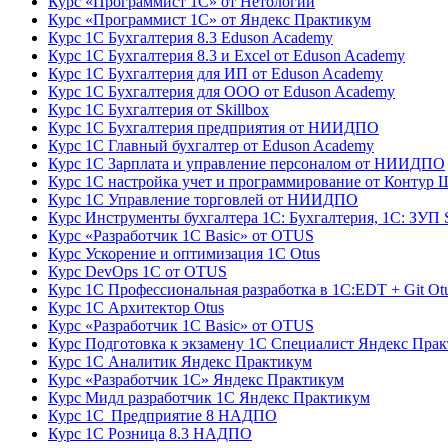
Курс «Программист 1С» от Нетологии
Курс «Программист 1С» от Яндекс Практикум
Курс 1С Бухгалтерия 8.3 Eduson Academy
Курс 1С Бухгалтерия 8.3 и Excel от Eduson Academy
Курс 1С Бухгалтерия для ИП от Eduson Academy
Курс 1С Бухгалтерия для ООО от Eduson Academy
Курс 1С Бухгалтерия от Skillbox
Курс 1С Бухгалтерия предприятия от НИИДПО
Курс 1С Главный бухгалтер от Eduson Academy
Курс 1С Зарплата и управление персоналом от НИИДПО
Курс 1С настройка учет и программирование от Контур 
Курс 1С Управление торговлей от НИИДПО
Курс Инструменты бухгалтера 1С: Бухгалтерия, 1С: ЗУП S
Курс «Разработчик 1С Basic» от OTUS
Курс Ускорение и оптимизация 1С Otus
Курс DevOps 1С от OTUS
Курс 1С Профессиональная разработка в 1С:EDT + Git Ot
Курс 1С Архитектор Otus
Курс «Разработчик 1С Basic» от OTUS
Курс Подготовка к экзамену 1С Специалист Яндекс Пра
Курс 1С Аналитик Яндекс Практикум
Курс «Разработчик 1С» Яндекс Практикум
Курс Мидл разработчик 1С Яндекс Практикум
Курс 1С Предприятие 8 НАДПО
Курс 1С Розница 8.3 НАДПО