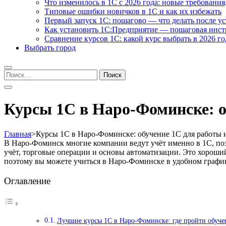
Что изменилось в 1С с 2026 года: новые требования
Типовые ошибки новичков в 1С и как их избежать
Первый запуск 1С: пошагово — что делать после у
Как установить 1С:Предприятие — пошаговая инс
Сравнение курсов 1С: какой курс выбрать в 2026 го
Выбрать город
Найти:
Курсы 1С в Наро-Фоминске: об
Главная
>
Курсы 1С в Наро-Фоминске: обучение 1С для работы и
В Наро-Фоминск многие компании ведут учёт именно в 1С, по
учёт, торговые операции и основы автоматизации. Это хороши
поэтому вы можете учиться в Наро-Фоминске в удобном график
Оглавление
Лучшие курсы 1С в Наро-Фоминске: где пройти обуче