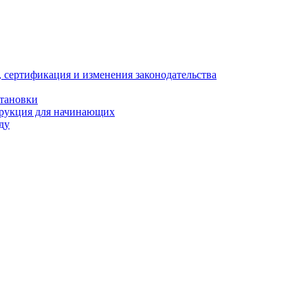
, сертификация и изменения законодательства
становки
трукция для начинающих
ду