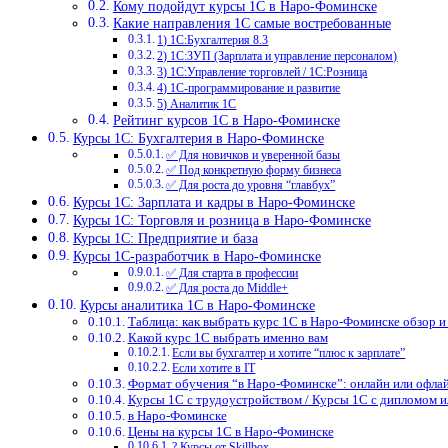
Кому подойдут курсы 1С в Наро-Фоминске
Какие направления 1С самые востребованные
1) 1С:Бухгалтерия 8.3
2) 1С:ЗУП (Зарплата и управление персоналом)
3) 1С:Управление торговлей / 1С:Розница
4) 1С-программирование и развитие
5) Аналитик 1С
Рейтинг курсов 1С в Наро-Фоминске
Курсы 1С: Бухгалтерия в Наро-Фоминске
✅ Для новичков и уверенной базы
✅ Под конкретную форму бизнеса
✅ Для роста до уровня “главбух”
Курсы 1С: Зарплата и кадры в Наро-Фоминске
Курсы 1С: Торговля и розница в Наро-Фоминске
Курсы 1С: Предприятие и база
Курсы 1С-разработчик в Наро-Фоминске
✅ Для старта в профессии
✅ Для роста до Middle+
Курсы аналитика 1С в Наро-Фоминске
Таблица: как выбрать курс 1С в Наро-Фоминске обзор и
Какой курс 1С выбрать именно вам
Если вы бухгалтер и хотите “плюс к зарплате”
Если хотите в IT
Формат обучения “в Наро-Фоминске”: онлайн или офлай
Курсы 1С с трудоустройством / Курсы 1С с дипломом 
в Наро-Фоминске
Цены на курсы 1С в Наро-Фоминске
? Курсы от Skillbox