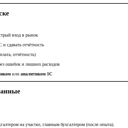
ске
стрый вход в рынок
С и сдавать отчётность
плата, отчётность)
без ошибок и лишних расходов
чиком
или
аналитиком 1С
ванные
галтером на участке, главным бухгалтером (после опыта).