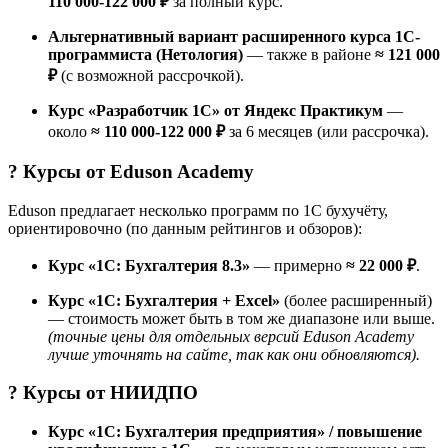
110 000-122 000 ₽
за полный курс.
Альтернативный вариант расширенного курса 1С-
программиста (Нетология)
— также в районе
≈ 121 000
₽
(с возможной рассрочкой).
Курс «Разработчик 1C» от Яндекс Практикум
—
около
≈ 110 000-122 000 ₽
за 6 месяцев (или рассрочка).
? Курсы от
Eduson Academy
Eduson предлагает несколько программ по 1С бухучёту,
ориентировочно (по данным рейтингов и обзоров):
Курс «1С: Бухгалтерия 8.3»
— примерно
≈ 22 000 ₽
.
Курс «1С: Бухгалтерия + Excel»
(более расширенный)
— стоимость может быть в том же диапазоне или выше.
(точные цены для отдельных версий Eduson Academy
лучше уточнять на сайте, так как они обновляются).
? Курсы от
НИИДПО
Курс «1С: Бухгалтерия предприятия» / повышение