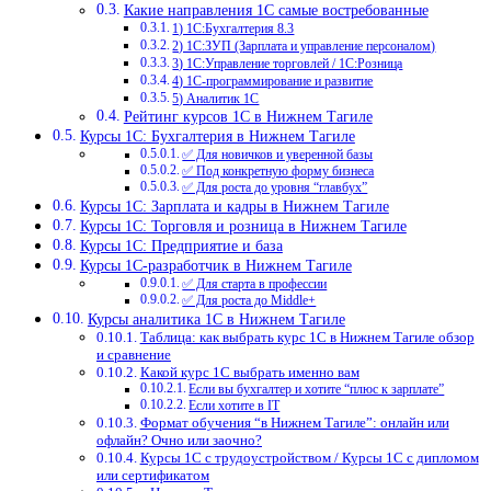
Какие направления 1С самые востребованные
1) 1С:Бухгалтерия 8.3
2) 1С:ЗУП (Зарплата и управление персоналом)
3) 1С:Управление торговлей / 1С:Розница
4) 1С-программирование и развитие
5) Аналитик 1С
Рейтинг курсов 1С в Нижнем Тагиле
Курсы 1С: Бухгалтерия в Нижнем Тагиле
✅ Для новичков и уверенной базы
✅ Под конкретную форму бизнеса
✅ Для роста до уровня “главбух”
Курсы 1С: Зарплата и кадры в Нижнем Тагиле
Курсы 1С: Торговля и розница в Нижнем Тагиле
Курсы 1С: Предприятие и база
Курсы 1С-разработчик в Нижнем Тагиле
✅ Для старта в профессии
✅ Для роста до Middle+
Курсы аналитика 1С в Нижнем Тагиле
Таблица: как выбрать курс 1С в Нижнем Тагиле обзор
и сравнение
Какой курс 1С выбрать именно вам
Если вы бухгалтер и хотите “плюс к зарплате”
Если хотите в IT
Формат обучения “в Нижнем Тагиле”: онлайн или
офлайн? Очно или заочно?
Курсы 1С с трудоустройством / Курсы 1С с дипломом
или сертификатом