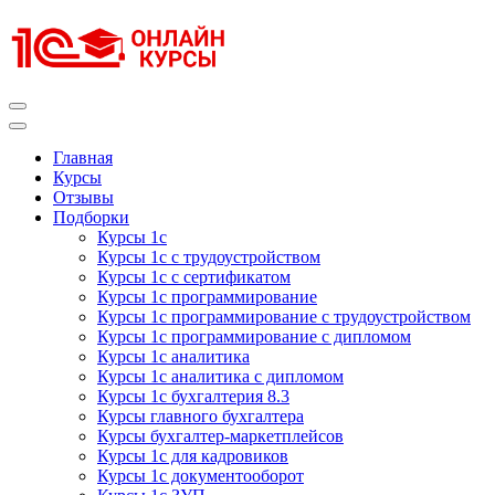
Перейти
к
содержимому
(нажмите
Enter)
Курсы 1С
Курсы 1С официальная сертификация
Главная
Курсы
Отзывы
Подборки
Курсы 1с
Курсы 1с с трудоустройством
Курсы 1с с сертификатом
Курсы 1с программирование
Курсы 1с программирование с трудоустройством
Курсы 1с программирование с дипломом
Курсы 1с аналитика
Курсы 1с аналитика с дипломом
Курсы 1с бухгалтерия 8.3
Курсы главного бухгалтера
Курсы бухгалтер-маркетплейсов
Курсы 1с для кадровиков
Курсы 1с документооборот