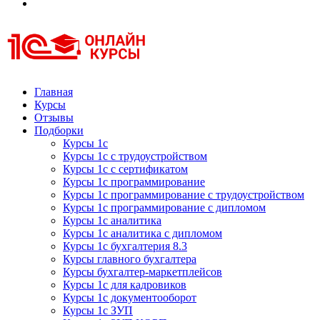
Курсы 1С
Курсы 1С официальная сертификация
Главная
Курсы
Отзывы
Подборки
Курсы 1с
Курсы 1с с трудоустройством
Курсы 1с с сертификатом
Курсы 1с программирование
Курсы 1с программирование с трудоустройством
Курсы 1с программирование с дипломом
Курсы 1с аналитика
Курсы 1с аналитика с дипломом
Курсы 1с бухгалтерия 8.3
Курсы главного бухгалтера
Курсы бухгалтер-маркетплейсов
Курсы 1с для кадровиков
Курсы 1с документооборот
Курсы 1с ЗУП