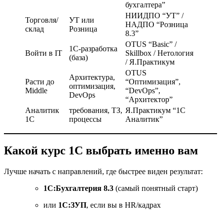
бухгалтера”
НИИДПО “УТ” /
Торговля/
УТ или
НАДПО “Розница
склад
Розница
8.3”
OTUS “Basic” /
1С-разработка
Войти в IT
Skillbox / Нетология
(база)
/ Я.Практикум
OTUS
Архитектура,
Расти до
“Оптимизация”,
оптимизация,
Middle
“DevOps”,
DevOps
“Архитектор”
Аналитик
требования, ТЗ,
Я.Практикум “1С
1С
процессы
Аналитик”
Какой курс 1С выбрать именно вам
Лучше начать с направлений, где быстрее виден результат:
1С:Бухгалтерия 8.3
(самый понятный старт)
или
1С:ЗУП
, если вы в HR/кадрах