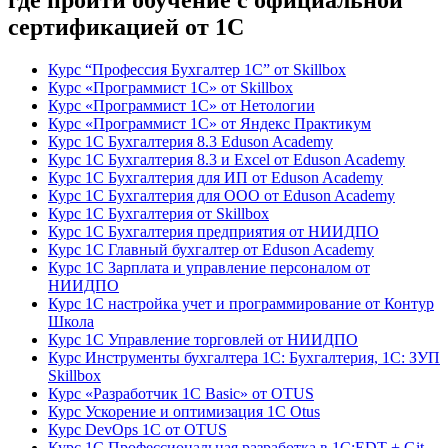
где пройти обучение с официальной
сертификацией от 1С
Курс “Профессия Бухгалтер 1С” от Skillbox
Курс «Программист 1С» от Skillbox
Курс «Программист 1С» от Нетологии
Курс «Программист 1С» от Яндекс Практикум
Курс 1С Бухгалтерия 8.3 Eduson Academy
Курс 1С Бухгалтерия 8.3 и Excel от Eduson Academy
Курс 1С Бухгалтерия для ИП от Eduson Academy
Курс 1С Бухгалтерия для ООО от Eduson Academy
Курс 1С Бухгалтерия от Skillbox
Курс 1С Бухгалтерия предприятия от НИИДПО
Курс 1С Главный бухгалтер от Eduson Academy
Курс 1С Зарплата и управление персоналом от
НИИДПО
Курс 1С настройка учет и программирование от Контур
Школа
Курс 1С Управление торговлей от НИИДПО
Курс Инструменты бухгалтера 1С: Бухгалтерия, 1С: ЗУП
Skillbox
Курс «Разработчик 1С Basic» от OTUS
Курс Ускорение и оптимизация 1С Otus
Курс DevOps 1С от OTUS
Курс 1С Профессиональная разработка в 1С:EDT + Git