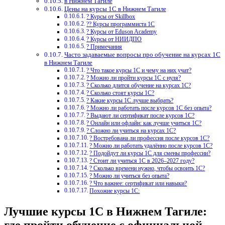
в Нижнем Тагиле
Цены на курсы 1С в Нижнем Тагиле
? Курсы от Skillbox
?‍? Курсы программиста 1С
? Курсы от Eduson Academy
? Курсы от НИИДПО
? Примечания
Часто задаваемые вопросы про обучение на курсах 1С
в Нижнем Тагиле
? Что такое курсы 1С и чему на них учат?
? Можно ли пройти курсы 1С с нуля?
? Сколько длится обучение на курсах 1С?
? Сколько стоят курсы 1С?
? Какие курсы 1С лучше выбрать?
? Можно ли работать после курсов 1С без опыта?
? Выдают ли сертификат после курсов 1С?
? Онлайн или офлайн: как лучше учиться 1С?
? Сложно ли учиться на курсах 1С?
? Востребована ли профессия после курсов 1С?
? Можно ли работать удалённо после курсов 1С?
? Подойдут ли курсы 1С для смены профессии?
? Стоит ли учиться 1С в 2026–2027 году?
? Сколько времени нужно, чтобы освоить 1С?
? Можно ли учиться без опыта?
? Что важнее: сертификат или навыки?
Похожие курсы 1С:
Лучшие курсы 1С в Нижнем Тагиле: