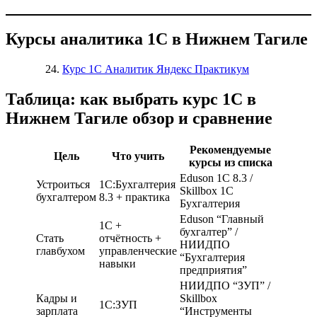
Курсы аналитика 1С в Нижнем Тагиле
Курс 1С Аналитик Яндекс Практикум
Таблица: как выбрать курс 1С в
Нижнем Тагиле обзор и сравнение
Рекомендуемые
Цель
Что учить
курсы из списка
Eduson 1С 8.3 /
Устроиться
1С:Бухгалтерия
Skillbox 1С
бухгалтером
8.3 + практика
Бухгалтерия
Eduson “Главный
1С +
бухгалтер” /
Стать
отчётность +
НИИДПО
главбухом
управленческие
“Бухгалтерия
навыки
предприятия”
НИИДПО “ЗУП” /
Кадры и
Skillbox
1С:ЗУП
зарплата
“Инструменты