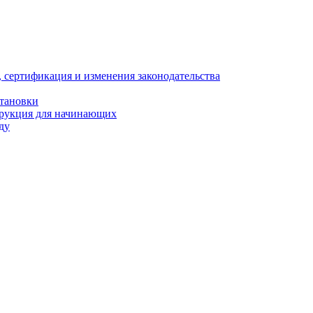
, сертификация и изменения законодательства
становки
трукция для начинающих
ду