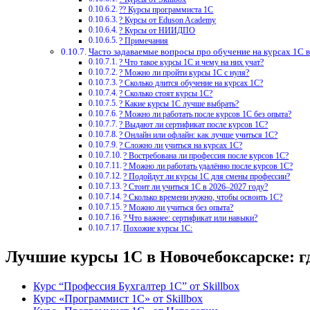
?‍? Курсы программиста 1С
? Курсы от Eduson Academy
? Курсы от НИИДПО
? Примечания
Часто задаваемые вопросы про обучение на курсах 1С 
? Что такое курсы 1С и чему на них учат?
? Можно ли пройти курсы 1С с нуля?
? Сколько длится обучение на курсах 1С?
? Сколько стоят курсы 1С?
? Какие курсы 1С лучше выбрать?
? Можно ли работать после курсов 1С без опыта?
? Выдают ли сертификат после курсов 1С?
? Онлайн или офлайн: как лучше учиться 1С?
? Сложно ли учиться на курсах 1С?
? Востребована ли профессия после курсов 1С?
? Можно ли работать удалённо после курсов 1С?
? Подойдут ли курсы 1С для смены профессии?
? Стоит ли учиться 1С в 2026–2027 году?
? Сколько времени нужно, чтобы освоить 1С?
? Можно ли учиться без опыта?
? Что важнее: сертификат или навыки?
Похожие курсы 1С:
Лучшие курсы 1С в Новочебоксарске: г
Курс “Профессия Бухгалтер 1С” от Skillbox
Курс «Программист 1С» от Skillbox