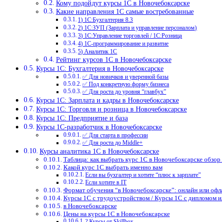
Кому подойдут курсы 1С в Новочебоксарске
Какие направления 1С самые востребованные
1) 1С:Бухгалтерия 8.3
2) 1С:ЗУП (Зарплата и управление персоналом)
3) 1С:Управление торговлей / 1С:Розница
4) 1С-программирование и развитие
5) Аналитик 1С
Рейтинг курсов 1С в Новочебоксарске
Курсы 1С: Бухгалтерия в Новочебоксарске
✅ Для новичков и уверенной базы
✅ Под конкретную форму бизнеса
✅ Для роста до уровня “главбух”
Курсы 1С: Зарплата и кадры в Новочебоксарске
Курсы 1С: Торговля и розница в Новочебоксарске
Курсы 1С: Предприятие и база
Курсы 1С-разработчик в Новочебоксарске
✅ Для старта в профессии
✅ Для роста до Middle+
Курсы аналитика 1С в Новочебоксарске
Таблица: как выбрать курс 1С в Новочебоксарске обзор
Какой курс 1С выбрать именно вам
Если вы бухгалтер и хотите “плюс к зарплате”
Если хотите в IT
Формат обучения “в Новочебоксарске”: онлайн или офл
Курсы 1С с трудоустройством / Курсы 1С с дипломом 
в Новочебоксарске
Цены на курсы 1С в Новочебоксарске
? Курсы от Skillbox