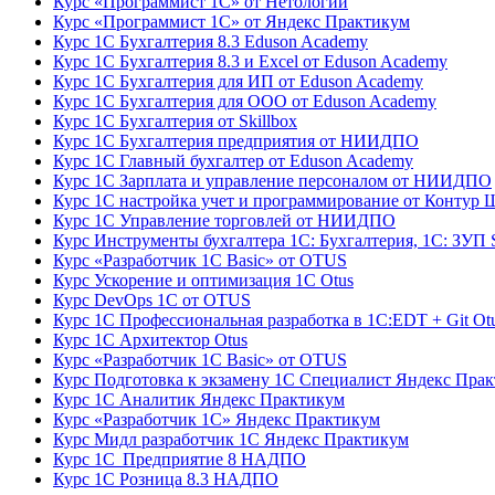
Курс «Программист 1С» от Нетологии
Курс «Программист 1С» от Яндекс Практикум
Курс 1С Бухгалтерия 8.3 Eduson Academy
Курс 1С Бухгалтерия 8.3 и Excel от Eduson Academy
Курс 1С Бухгалтерия для ИП от Eduson Academy
Курс 1С Бухгалтерия для ООО от Eduson Academy
Курс 1С Бухгалтерия от Skillbox
Курс 1С Бухгалтерия предприятия от НИИДПО
Курс 1С Главный бухгалтер от Eduson Academy
Курс 1С Зарплата и управление персоналом от НИИДПО
Курс 1С настройка учет и программирование от Контур 
Курс 1С Управление торговлей от НИИДПО
Курс Инструменты бухгалтера 1С: Бухгалтерия, 1С: ЗУП S
Курс «Разработчик 1С Basic» от OTUS
Курс Ускорение и оптимизация 1С Otus
Курс DevOps 1С от OTUS
Курс 1С Профессиональная разработка в 1С:EDT + Git Ot
Курс 1С Архитектор Otus
Курс «Разработчик 1С Basic» от OTUS
Курс Подготовка к экзамену 1С Специалист Яндекс Пра
Курс 1С Аналитик Яндекс Практикум
Курс «Разработчик 1С» Яндекс Практикум
Курс Мидл разработчик 1С Яндекс Практикум
Курс 1С Предприятие 8 НАДПО
Курс 1С Розница 8.3 НАДПО