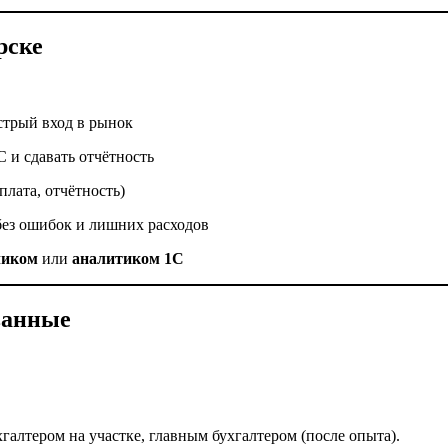
рске
стрый вход в рынок
С и сдавать отчётность
плата, отчётность)
без ошибок и лишних расходов
чиком
или
аналитиком 1С
ванные
галтером на участке, главным бухгалтером (после опыта).