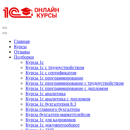
Перейти
к
содержимому
(нажмите
Enter)
Курсы 1С
Курсы 1С официальная сертификация
Главная
Курсы
Отзывы
Подборки
Курсы 1с
Курсы 1с с трудоустройством
Курсы 1с с сертификатом
Курсы 1с программирование
Курсы 1с программирование с трудоустройством
Курсы 1с программирование с дипломом
Курсы 1с аналитика
Курсы 1с аналитика с дипломом
Курсы 1с бухгалтерия 8.3
Курсы главного бухгалтера
Курсы бухгалтер-маркетплейсов
Курсы 1с для кадровиков
Курсы 1с документооборот