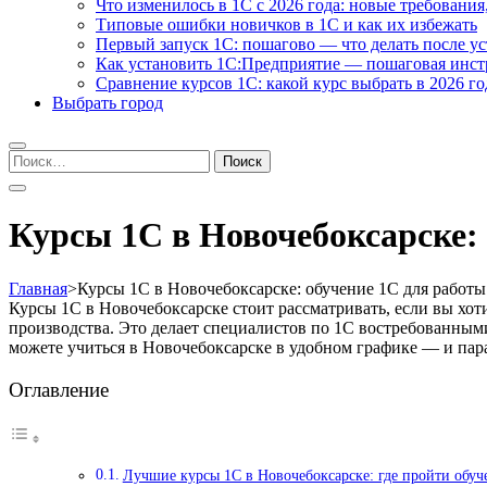
Что изменилось в 1С с 2026 года: новые требования
Типовые ошибки новичков в 1С и как их избежать
Первый запуск 1С: пошагово — что делать после у
Как установить 1С:Предприятие — пошаговая инс
Сравнение курсов 1С: какой курс выбрать в 2026 го
Выбрать город
Найти:
Курсы 1С в Новочебоксарске: 
Главная
>
Курсы 1С в Новочебоксарске: обучение 1С для работы 
Курсы 1С в Новочебоксарске стоит рассматривать, если вы х
производства. Это делает специалистов по 1С востребованным
можете учиться в Новочебоксарске в удобном графике — и пара
Оглавление
Лучшие курсы 1С в Новочебоксарске: где пройти обуч