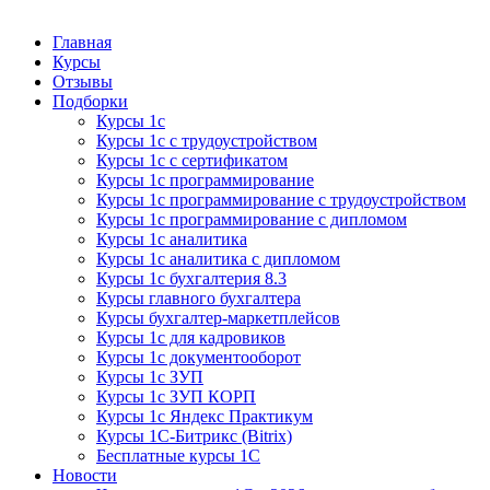
Курсы 1С
Курсы 1С официальная сертификация
Главная
Курсы
Отзывы
Подборки
Курсы 1с
Курсы 1с с трудоустройством
Курсы 1с с сертификатом
Курсы 1с программирование
Курсы 1с программирование с трудоустройством
Курсы 1с программирование с дипломом
Курсы 1с аналитика
Курсы 1с аналитика с дипломом
Курсы 1с бухгалтерия 8.3
Курсы главного бухгалтера
Курсы бухгалтер-маркетплейсов
Курсы 1с для кадровиков
Курсы 1с документооборот
Курсы 1с ЗУП
Курсы 1с ЗУП КОРП
Курсы 1с Яндекс Практикум
Курсы 1С-Битрикс (Bitrix)
Бесплатные курсы 1С
Новости