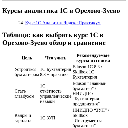
Курсы аналитика 1С в Орехово-Зуево
Курс 1С Аналитик Яндекс Практикум
Таблица: как выбрать курс 1С в
Орехово-Зуево обзор и сравнение
Рекомендуемые
Цель
Что учить
курсы из списка
Eduson 1С 8.3 /
Устроиться
1С:Бухгалтерия
Skillbox 1С
бухгалтером
8.3 + практика
Бухгалтерия
Eduson “Главный
1С +
бухгалтер” /
Стать
отчётность +
НИИДПО
главбухом
управленческие
“Бухгалтерия
навыки
предприятия”
НИИДПО “ЗУП” /
Кадры и
Skillbox
1С:ЗУП
зарплата
“Инструменты
бухгалтера”