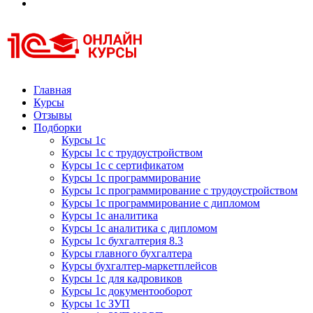
Курсы 1С
Курсы 1С официальная сертификация
Главная
Курсы
Отзывы
Подборки
Курсы 1с
Курсы 1с с трудоустройством
Курсы 1с с сертификатом
Курсы 1с программирование
Курсы 1с программирование с трудоустройством
Курсы 1с программирование с дипломом
Курсы 1с аналитика
Курсы 1с аналитика с дипломом
Курсы 1с бухгалтерия 8.3
Курсы главного бухгалтера
Курсы бухгалтер-маркетплейсов
Курсы 1с для кадровиков
Курсы 1с документооборот
Курсы 1с ЗУП