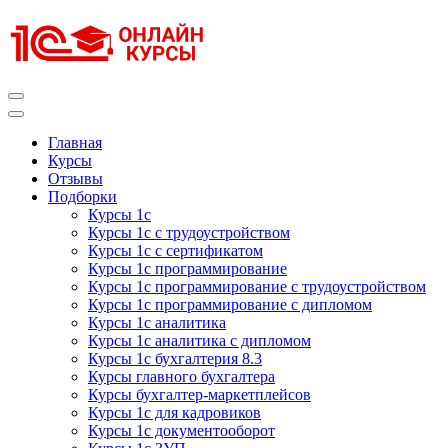
Перейти
к
содержимому
(нажмите
Enter)
Курсы 1С
Курсы 1С официальная сертификация
Главная
Курсы
Отзывы
Подборки
Курсы 1с
Курсы 1с с трудоустройством
Курсы 1с с сертификатом
Курсы 1с программирование
Курсы 1с программирование с трудоустройством
Курсы 1с программирование с дипломом
Курсы 1с аналитика
Курсы 1с аналитика с дипломом
Курсы 1с бухгалтерия 8.3
Курсы главного бухгалтера
Курсы бухгалтер-маркетплейсов
Курсы 1с для кадровиков
Курсы 1с документооборот