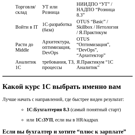
НИИДПО “УТ” /
Торговля/
УТ или
НАДПО “Розница
склад
Розница
8.3”
OTUS “Basic” /
1С-разработка
Войти в IT
Skillbox / Нетология
(база)
/ Я.Практикум
OTUS
Архитектура,
Расти до
“Оптимизация”,
оптимизация,
Middle
“DevOps”,
DevOps
“Архитектор”
Аналитик
требования, ТЗ,
Я.Практикум “1С
1С
процессы
Аналитик”
Какой курс 1С выбрать именно вам
Лучше начать с направлений, где быстрее виден результат:
1С:Бухгалтерия 8.3
(самый понятный старт)
или
1С:ЗУП
, если вы в HR/кадрах
Если вы бухгалтер и хотите “плюс к зарплате”