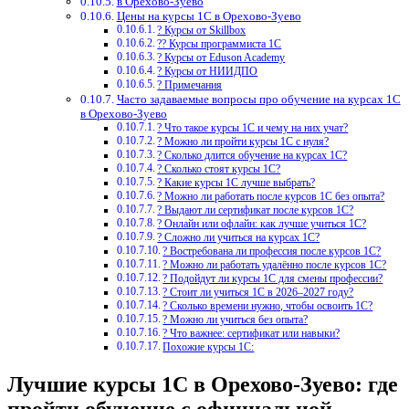
в Орехово-Зуево
Цены на курсы 1С в Орехово-Зуево
? Курсы от Skillbox
?‍? Курсы программиста 1С
? Курсы от Eduson Academy
? Курсы от НИИДПО
? Примечания
Часто задаваемые вопросы про обучение на курсах 1С
в Орехово-Зуево
? Что такое курсы 1С и чему на них учат?
? Можно ли пройти курсы 1С с нуля?
? Сколько длится обучение на курсах 1С?
? Сколько стоят курсы 1С?
? Какие курсы 1С лучше выбрать?
? Можно ли работать после курсов 1С без опыта?
? Выдают ли сертификат после курсов 1С?
? Онлайн или офлайн: как лучше учиться 1С?
? Сложно ли учиться на курсах 1С?
? Востребована ли профессия после курсов 1С?
? Можно ли работать удалённо после курсов 1С?
? Подойдут ли курсы 1С для смены профессии?
? Стоит ли учиться 1С в 2026–2027 году?
? Сколько времени нужно, чтобы освоить 1С?
? Можно ли учиться без опыта?
? Что важнее: сертификат или навыки?
Похожие курсы 1С:
Лучшие курсы 1С в Орехово-Зуево: где