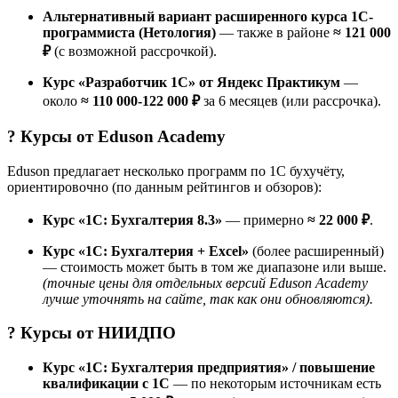
Альтернативный вариант расширенного курса 1С-
программиста (Нетология)
— также в районе
≈ 121 000
₽
(с возможной рассрочкой).
Курс «Разработчик 1C» от Яндекс Практикум
—
около
≈ 110 000-122 000 ₽
за 6 месяцев (или рассрочка).
? Курсы от
Eduson Academy
Eduson предлагает несколько программ по 1С бухучёту,
ориентировочно (по данным рейтингов и обзоров):
Курс «1С: Бухгалтерия 8.3»
— примерно
≈ 22 000 ₽
.
Курс «1С: Бухгалтерия + Excel»
(более расширенный)
— стоимость может быть в том же диапазоне или выше.
(точные цены для отдельных версий Eduson Academy
лучше уточнять на сайте, так как они обновляются).
? Курсы от
НИИДПО
Курс «1С: Бухгалтерия предприятия» / повышение
квалификации с 1С
— по некоторым источникам есть