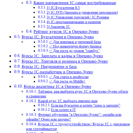
Какие направления 1С самые востребованные
1) 1С:Бухгалтерия 8.3
2) 1С:ЗУП (Зарплата и управление персоналом)
3) 1С:Управление торговлей / 1С:Розница
4) 1С-программирование и развитие
5) Аналитик 1С
Рейтинг курсов 1С в Орехово-Зуево
Курсы 1С: Бухгалтерия в Орехово-Зуево
✅ Для новичков и уверенной базы
✅ Под конкретную форму бизнеса
✅ Для роста до уровня “главбух”
Курсы 1С: Зарплата и кадры в Орехово-Зуево
Курсы 1С: Торговля и розница в Орехово-Зуево
Курсы 1С: Предприятие и база
Курсы 1С-разработчик в Орехово-Зуево
✅ Для старта в профессии
✅ Для роста до Middle+
Курсы аналитика 1С в Орехово-Зуево
Таблица: как выбрать курс 1С в Орехово-Зуево обзор
и сравнение
Какой курс 1С выбрать именно вам
Если вы бухгалтер и хотите “плюс к зарплате”
Если хотите в IT
Формат обучения “в Орехово-Зуево”: онлайн или
офлайн? Очно или заочно?
Курсы 1С с трудоустройством / Курсы 1С с дипломом
или сертификатом