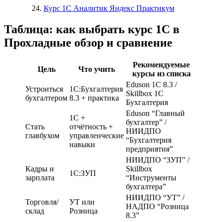
Курс 1С Аналитик Яндекс Практикум
Таблица: как выбрать курс 1С в
Прохладные обзор и сравнение
Рекомендуемые
Цель
Что учить
курсы из списка
Eduson 1С 8.3 /
Устроиться
1С:Бухгалтерия
Skillbox 1С
бухгалтером
8.3 + практика
Бухгалтерия
Eduson “Главный
1С +
бухгалтер” /
Стать
отчётность +
НИИДПО
главбухом
управленческие
“Бухгалтерия
навыки
предприятия”
НИИДПО “ЗУП” /
Кадры и
Skillbox
1С:ЗУП
зарплата
“Инструменты
бухгалтера”
НИИДПО “УТ” /
Торговля/
УТ или
НАДПО “Розница
склад
Розница
8.3”