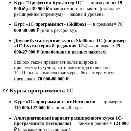
Курс “Профессия Бухгалтер 1С”
— примерно
от 19
900 ₽ до 39 900 ₽
в зависимости от пакета (стандарт/
расширенный/премиум) — базовый уровень.
Курс «1С-программист» (Skillbox)
— в среднем
≈ 78
000-80 000 ₽
(или в рассрочку).
Другие бухгалтерские курсы Skillbox с 1С (например
«1С:Бухгалтерия 8, редакция 3.0»)
— порядка
≈ 25
000-27 000 ₽ (или больше в разных пакетах)
.
Skillbox также предлагает более широкие
программы бухучёта, которые иногда включают
1С. Цены за комплексные курсы бухгалтера могут
превышать
70 000-80 000 ₽
.
?‍? Курсы
программиста 1С
Курс «1С-программист» от Нетологии
— примерно
110 000-122 000 ₽
за полный курс.
Альтернативный вариант расширенного курса 1С-
программиста (Нетология)
— также в районе
≈ 121 000
₽
(с возможной рассрочкой).