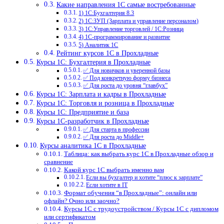
Какие направления 1С самые востребованные
1) 1С:Бухгалтерия 8.3
2) 1С:ЗУП (Зарплата и управление персоналом)
3) 1С:Управление торговлей / 1С:Розница
4) 1С-программирование и развитие
5) Аналитик 1С
Рейтинг курсов 1С в Прохладные
Курсы 1С: Бухгалтерия в Прохладные
✅ Для новичков и уверенной базы
✅ Под конкретную форму бизнеса
✅ Для роста до уровня “главбух”
Курсы 1С: Зарплата и кадры в Прохладные
Курсы 1С: Торговля и розница в Прохладные
Курсы 1С: Предприятие и база
Курсы 1С-разработчик в Прохладные
✅ Для старта в профессии
✅ Для роста до Middle+
Курсы аналитика 1С в Прохладные
Таблица: как выбрать курс 1С в Прохладные обзор и
сравнение
Какой курс 1С выбрать именно вам
Если вы бухгалтер и хотите “плюс к зарплате”
Если хотите в IT
Формат обучения “в Прохладные”: онлайн или
офлайн? Очно или заочно?
Курсы 1С с трудоустройством / Курсы 1С с дипломом
или сертификатом