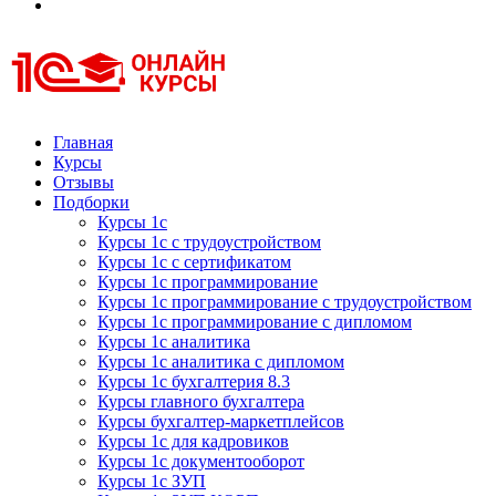
Курсы 1С
Курсы 1С официальная сертификация
Главная
Курсы
Отзывы
Подборки
Курсы 1с
Курсы 1с с трудоустройством
Курсы 1с с сертификатом
Курсы 1с программирование
Курсы 1с программирование с трудоустройством
Курсы 1с программирование с дипломом
Курсы 1с аналитика
Курсы 1с аналитика с дипломом
Курсы 1с бухгалтерия 8.3
Курсы главного бухгалтера
Курсы бухгалтер-маркетплейсов
Курсы 1с для кадровиков
Курсы 1с документооборот
Курсы 1с ЗУП