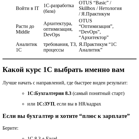
OTUS “Basic” /
1С-разработка
Войти в IT
Skillbox / Нетология
(база)
/ Я.Практикум
OTUS
Архитектура,
Расти до
“Оптимизация”,
оптимизация,
Middle
“DevOps”,
DevOps
“Архитектор”
Аналитик
требования, ТЗ,
Я.Практикум “1С
1С
процессы
Аналитик”
Какой курс 1С выбрать именно вам
Лучше начать с направлений, где быстрее виден результат:
1С:Бухгалтерия 8.3
(самый понятный старт)
или
1С:ЗУП
, если вы в HR/кадрах
Если вы бухгалтер и хотите “плюс к зарплате”
Берите:
1С 8.3 + Excel