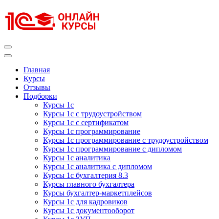
Перейти
к
содержимому
(нажмите
Enter)
Курсы 1С
Курсы 1С официальная сертификация
Главная
Курсы
Отзывы
Подборки
Курсы 1с
Курсы 1с с трудоустройством
Курсы 1с с сертификатом
Курсы 1с программирование
Курсы 1с программирование с трудоустройством
Курсы 1с программирование с дипломом
Курсы 1с аналитика
Курсы 1с аналитика с дипломом
Курсы 1с бухгалтерия 8.3
Курсы главного бухгалтера
Курсы бухгалтер-маркетплейсов
Курсы 1с для кадровиков
Курсы 1с документооборот