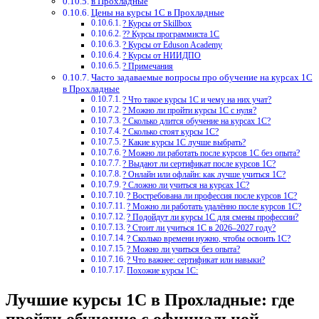
в Прохладные
Цены на курсы 1С в Прохладные
? Курсы от Skillbox
?‍? Курсы программиста 1С
? Курсы от Eduson Academy
? Курсы от НИИДПО
? Примечания
Часто задаваемые вопросы про обучение на курсах 1С
в Прохладные
? Что такое курсы 1С и чему на них учат?
? Можно ли пройти курсы 1С с нуля?
? Сколько длится обучение на курсах 1С?
? Сколько стоят курсы 1С?
? Какие курсы 1С лучше выбрать?
? Можно ли работать после курсов 1С без опыта?
? Выдают ли сертификат после курсов 1С?
? Онлайн или офлайн: как лучше учиться 1С?
? Сложно ли учиться на курсах 1С?
? Востребована ли профессия после курсов 1С?
? Можно ли работать удалённо после курсов 1С?
? Подойдут ли курсы 1С для смены профессии?
? Стоит ли учиться 1С в 2026–2027 году?
? Сколько времени нужно, чтобы освоить 1С?
? Можно ли учиться без опыта?
? Что важнее: сертификат или навыки?
Похожие курсы 1С:
Лучшие курсы 1С в Прохладные: где