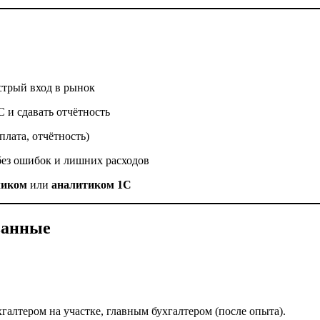
стрый вход в рынок
С и сдавать отчётность
плата, отчётность)
без ошибок и лишних расходов
чиком
или
аналитиком 1С
ванные
галтером на участке, главным бухгалтером (после опыта).