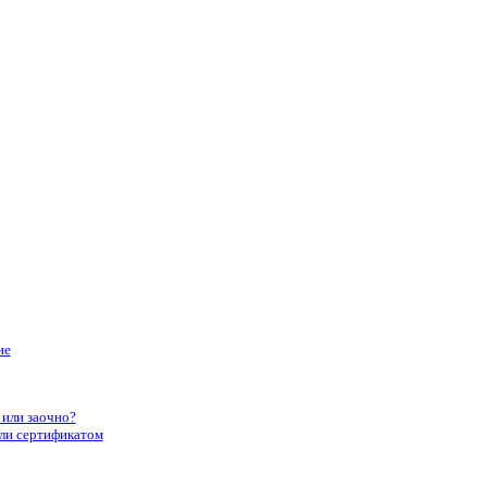
ие
 или заочно?
или сертификатом