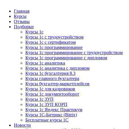
Курсы 1С
Курсы 1С официальная сертификация
Главная
Курсы
Отзывы
Подборки
Курсы 1с
Курсы 1с с трудоустройством
Курсы 1с с сертификатом
Курсы 1с программирование
Курсы 1с программирование с трудоустройством
Курсы 1с программирование с дипломом
Курсы 1с аналитика
Курсы 1с аналитика с дипломом
Курсы 1с бухгалтерия 8.3
Курсы главного бухгалтера
Курсы бухгалтер-маркетплейсов
Курсы 1с для кадровиков
Курсы 1с документооборот
Курсы 1с ЗУП
Курсы 1с ЗУП КОРП
Курсы 1с Яндекс Практикум
Курсы 1С-Битрикс (Bitrix)
Бесплатные курсы 1С
Новости