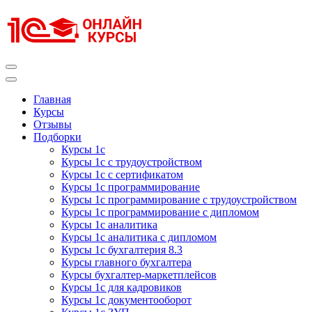
Перейти
к
содержимому
(нажмите
Enter)
Курсы 1С
Курсы 1С официальная сертификация
Главная
Курсы
Отзывы
Подборки
Курсы 1с
Курсы 1с с трудоустройством
Курсы 1с с сертификатом
Курсы 1с программирование
Курсы 1с программирование с трудоустройством
Курсы 1с программирование с дипломом
Курсы 1с аналитика
Курсы 1с аналитика с дипломом
Курсы 1с бухгалтерия 8.3
Курсы главного бухгалтера
Курсы бухгалтер-маркетплейсов
Курсы 1с для кадровиков
Курсы 1с документооборот