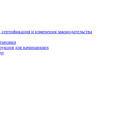
, сертификация и изменения законодательства
становки
трукция для начинающих
ду