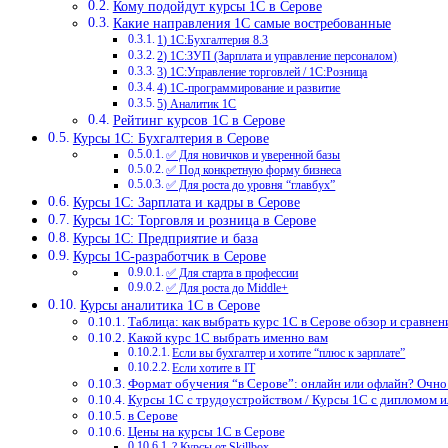
Кому подойдут курсы 1С в Серове
Какие направления 1С самые востребованные
1) 1С:Бухгалтерия 8.3
2) 1С:ЗУП (Зарплата и управление персоналом)
3) 1С:Управление торговлей / 1С:Розница
4) 1С-программирование и развитие
5) Аналитик 1С
Рейтинг курсов 1С в Серове
Курсы 1С: Бухгалтерия в Серове
✅ Для новичков и уверенной базы
✅ Под конкретную форму бизнеса
✅ Для роста до уровня “главбух”
Курсы 1С: Зарплата и кадры в Серове
Курсы 1С: Торговля и розница в Серове
Курсы 1С: Предприятие и база
Курсы 1С-разработчик в Серове
✅ Для старта в профессии
✅ Для роста до Middle+
Курсы аналитика 1С в Серове
Таблица: как выбрать курс 1С в Серове обзор и сравнен
Какой курс 1С выбрать именно вам
Если вы бухгалтер и хотите “плюс к зарплате”
Если хотите в IT
Формат обучения “в Серове”: онлайн или офлайн? Очно
Курсы 1С с трудоустройством / Курсы 1С с дипломом 
в Серове
Цены на курсы 1С в Серове
? Курсы от Skillbox