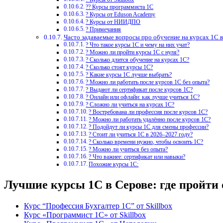
?‍? Курсы программиста 1С
? Курсы от Eduson Academy
? Курсы от НИИДПО
? Примечания
Часто задаваемые вопросы про обучение на курсах 1С 
? Что такое курсы 1С и чему на них учат?
? Можно ли пройти курсы 1С с нуля?
? Сколько длится обучение на курсах 1С?
? Сколько стоят курсы 1С?
? Какие курсы 1С лучше выбрать?
? Можно ли работать после курсов 1С без опыта?
? Выдают ли сертификат после курсов 1С?
? Онлайн или офлайн: как лучше учиться 1С?
? Сложно ли учиться на курсах 1С?
? Востребована ли профессия после курсов 1С?
? Можно ли работать удалённо после курсов 1С?
? Подойдут ли курсы 1С для смены профессии?
? Стоит ли учиться 1С в 2026–2027 году?
? Сколько времени нужно, чтобы освоить 1С?
? Можно ли учиться без опыта?
? Что важнее: сертификат или навыки?
Похожие курсы 1С:
Лучшие курсы 1С в Серове: где пройти
Курс “Профессия Бухгалтер 1С” от Skillbox
Курс «Программист 1С» от Skillbox