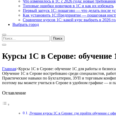
Что изменилось в 1С с 2026 года: новые требования
Типовые ошибки новичков в 1С и как их избежать
Первый запуск 1С: пошагово — что делать после у
Как установить 1С:Предприятие — пошаговая инс
Сравнение курсов 1С: какой курс выбрать в 2026 го
Выбрать город
Найти:
Курсы 1С в Серове: обучение 
Главная
>
Курсы 1С в Серове: обучение 1С для работы и бизнеса
Обучение 1С в Серове востребовано среди специалистов, рабо
Практические навыки по Бухгалтерии, ЗУП и торговым конфиг
поэтому вы можете учиться в Серове в удобном графике — и па
Оглавление
Лучшие курсы 1С в Серове: где пройти обучение с оф