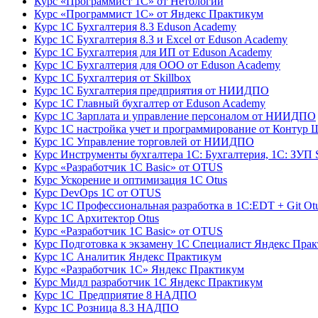
Курс «Программист 1С» от Нетологии
Курс «Программист 1С» от Яндекс Практикум
Курс 1С Бухгалтерия 8.3 Eduson Academy
Курс 1С Бухгалтерия 8.3 и Excel от Eduson Academy
Курс 1С Бухгалтерия для ИП от Eduson Academy
Курс 1С Бухгалтерия для ООО от Eduson Academy
Курс 1С Бухгалтерия от Skillbox
Курс 1С Бухгалтерия предприятия от НИИДПО
Курс 1С Главный бухгалтер от Eduson Academy
Курс 1С Зарплата и управление персоналом от НИИДПО
Курс 1С настройка учет и программирование от Контур 
Курс 1С Управление торговлей от НИИДПО
Курс Инструменты бухгалтера 1С: Бухгалтерия, 1С: ЗУП S
Курс «Разработчик 1С Basic» от OTUS
Курс Ускорение и оптимизация 1С Otus
Курс DevOps 1С от OTUS
Курс 1С Профессиональная разработка в 1С:EDT + Git Ot
Курс 1С Архитектор Otus
Курс «Разработчик 1С Basic» от OTUS
Курс Подготовка к экзамену 1С Специалист Яндекс Пра
Курс 1С Аналитик Яндекс Практикум
Курс «Разработчик 1С» Яндекс Практикум
Курс Мидл разработчик 1С Яндекс Практикум
Курс 1С Предприятие 8 НАДПО
Курс 1С Розница 8.3 НАДПО